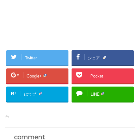
Twitter
シェア
Google+
Pocket
B!
はてブ
LINE
-
comment