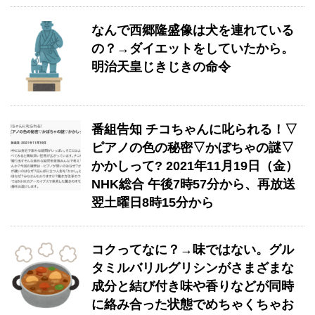
なんで西郷隆盛像は犬を連れている
の？→ダイエットをしていたから。
明治天皇じきじきの命令
番組告知 チコちゃんに叱られる！▽
ピアノの色の秘密▽かぼちゃの謎▽
かかしって? 2021年11月19日（金）
NHK総合 午後7時57分から、再放送
翌土曜日8時15分から
コクってなに？→味ではない。グル
タミルバリルグリシンがさまざまな
成分と結び付き味や香りなどが同時
に絡み合った状態でめちゃくちゃお