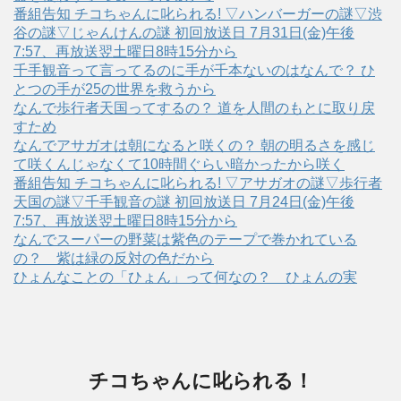
番組告知 チコちゃんに叱られる! ▽ハンバーガーの謎▽渋
谷の謎▽じゃんけんの謎 初回放送日 7月31日(金)午後
7:57、再放送翌土曜日8時15分から
千手観音って言ってるのに手が千本ないのはなんで？ ひ
とつの手が25の世界を救うから
なんで歩行者天国ってするの？ 道を人間のもとに取り戻
すため
なんでアサガオは朝になると咲くの？ 朝の明るさを感じ
て咲くんじゃなくて10時間ぐらい暗かったから咲く
番組告知 チコちゃんに叱られる! ▽アサガオの謎▽歩行者
天国の謎▽千手観音の謎 初回放送日 7月24日(金)午後
7:57、再放送翌土曜日8時15分から
なんでスーパーの野菜は紫色のテープで巻かれている
の？ 紫は緑の反対の色だから
ひょんなことの「ひょん」って何なの？ ひょんの実
チコちゃんに叱られる！