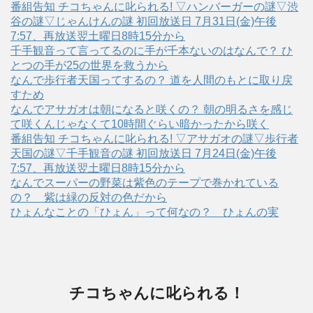
番組告知 チコちゃんに叱られる! ▽ハンバーガーの謎▽渋
谷の謎▽じゃんけんの謎 初回放送日 7月31日(金)午後
7:57、再放送翌土曜日8時15分から
千手観音って言ってるのに手が千本ないのはなんで？ ひ
とつの手が25の世界を救うから
なんで歩行者天国ってするの？ 道を人間のもとに取り戻
すため
なんでアサガオは朝になると咲くの？ 朝の明るさを感じ
て咲くんじゃなくて10時間ぐらい暗かったから咲く
番組告知 チコちゃんに叱られる! ▽アサガオの謎▽歩行者
天国の謎▽千手観音の謎 初回放送日 7月24日(金)午後
7:57、再放送翌土曜日8時15分から
なんでスーパーの野菜は紫色のテープで巻かれている
の？ 紫は緑の反対の色だから
ひょんなことの「ひょん」って何なの？ ひょんの実
チコちゃんに叱られる！