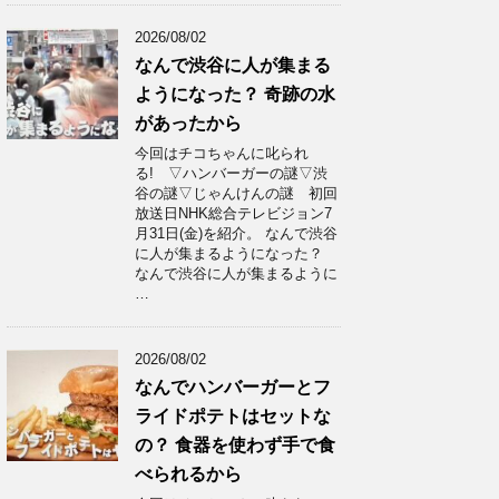
2026/08/02
なんで渋谷に人が集まる
ようになった？ 奇跡の水
があったから
今回はチコちゃんに叱られ
る! ▽ハンバーガーの謎▽渋
谷の謎▽じゃんけんの謎 初回
放送日NHK総合テレビジョン7
月31日(金)を紹介。 なんで渋谷
に人が集まるようになった？
なんで渋谷に人が集まるように
…
2026/08/02
なんでハンバーガーとフ
ライドポテトはセットな
の？ 食器を使わず手で食
べられるから