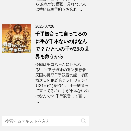
ら 忘れずに視聴、見れない人
は番組録画予約をお忘れ …
2026/07/26
千手観音って言ってるの
に手が千本ないのはなん
で？ ひとつの手が25の世
界を救うから
今回はチコちゃんに叱られ
る! ▽アサガオの謎▽歩行者
天国の謎▽千手観音の謎 初回
放送日NHK総合テレビジョン7
月24日(金)を紹介。 千手観音っ
て言ってるのに手が千本ないの
はなんで？ 千手観音って言っ
…