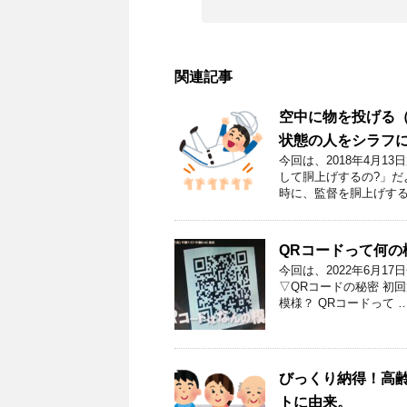
関連記事
空中に物を投げる
状態の人をシラフ
今回は、2018年4月1
して胴上げするの?」だ
時に、監督を胴上げする
QRコードって何の
今回は、2022年6月
▽QRコードの秘密 初回
模様？ QRコードって 
びっくり納得！高齢
トに由来。