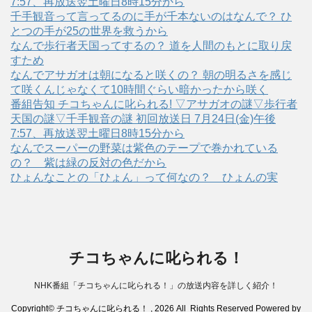
7:57、再放送翌土曜日8時15分から
千手観音って言ってるのに手が千本ないのはなんで？ ひ
とつの手が25の世界を救うから
なんで歩行者天国ってするの？ 道を人間のもとに取り戻
すため
なんでアサガオは朝になると咲くの？ 朝の明るさを感じ
て咲くんじゃなくて10時間ぐらい暗かったから咲く
番組告知 チコちゃんに叱られる! ▽アサガオの謎▽歩行者
天国の謎▽千手観音の謎 初回放送日 7月24日(金)午後
7:57、再放送翌土曜日8時15分から
なんでスーパーの野菜は紫色のテープで巻かれている
の？ 紫は緑の反対の色だから
ひょんなことの「ひょん」って何なの？ ひょんの実
チコちゃんに叱られる！
NHK番組「チコちゃんに叱られる！」の放送内容を詳しく紹介！
Copyright© チコちゃんに叱られる！ , 2026 All Rights Reserved Powered by