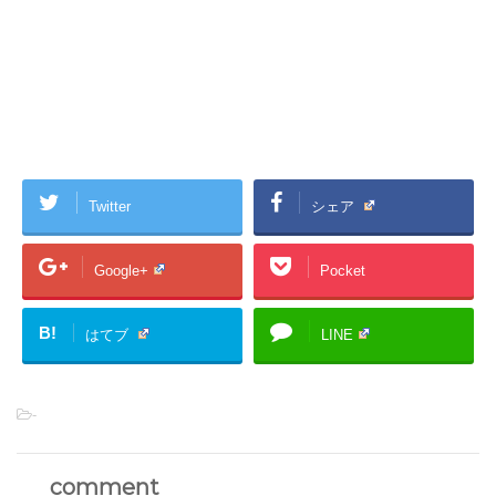
Twitter
シェア
Google+
Pocket
B!
はてブ
LINE
-
comment