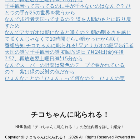
千手観音って言ってるのに手が千本ないのはなんで？ ひ
とつの手が25の世界を救うから
なんで歩行者天国ってするの？ 道を人間のもとに取り戻
すため
なんでアサガオは朝になると咲くの？ 朝の明るさを感じ
て咲くんじゃなくて10時間ぐらい暗かったから咲く
番組告知 チコちゃんに叱られる! ▽アサガオの謎▽歩行者
天国の謎▽千手観音の謎 初回放送日 7月24日(金)午後
7:57、再放送翌土曜日8時15分から
なんでスーパーの野菜は紫色のテープで巻かれている
の？ 紫は緑の反対の色だから
ひょんなことの「ひょん」って何なの？ ひょんの実
チコちゃんに叱られる！
NHK番組「チコちゃんに叱られる！」の放送内容を詳しく紹介！
Copyright© チコちゃんに叱られる！ , 2026 All Rights Reserved Powered by