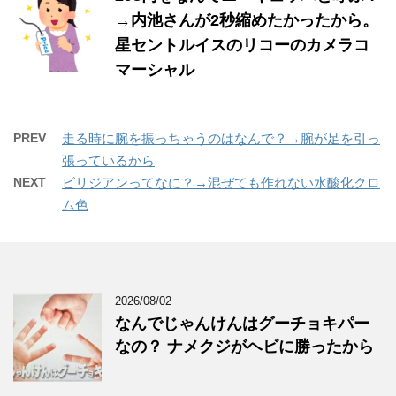
→内池さんが2秒縮めたかったから。
星セントルイスのリコーのカメラコ
マーシャル
PREV
走る時に腕を振っちゃうのはなんで？→腕が足を引っ
張っているから
NEXT
ビリジアンってなに？→混ぜても作れない水酸化クロ
ム色
2026/08/02
なんでじゃんけんはグーチョキパー
なの？ ナメクジがヘビに勝ったから