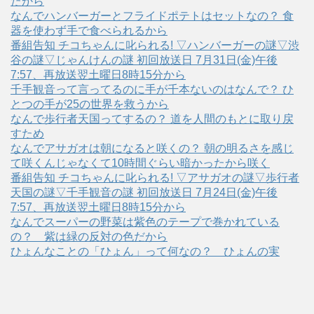
たから
なんでハンバーガーとフライドポテトはセットなの？ 食
器を使わず手で食べられるから
番組告知 チコちゃんに叱られる! ▽ハンバーガーの謎▽渋
谷の謎▽じゃんけんの謎 初回放送日 7月31日(金)午後
7:57、再放送翌土曜日8時15分から
千手観音って言ってるのに手が千本ないのはなんで？ ひ
とつの手が25の世界を救うから
なんで歩行者天国ってするの？ 道を人間のもとに取り戻
すため
なんでアサガオは朝になると咲くの？ 朝の明るさを感じ
て咲くんじゃなくて10時間ぐらい暗かったから咲く
番組告知 チコちゃんに叱られる! ▽アサガオの謎▽歩行者
天国の謎▽千手観音の謎 初回放送日 7月24日(金)午後
7:57、再放送翌土曜日8時15分から
なんでスーパーの野菜は紫色のテープで巻かれている
の？ 紫は緑の反対の色だから
ひょんなことの「ひょん」って何なの？ ひょんの実