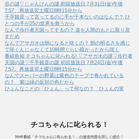
谷の謎▽じゃんけんの謎 初回放送日 7月31日(金)午後
7:57、再放送翌土曜日8時15分から
千手観音って言ってるのに手が千本ないのはなんで？ ひ
とつの手が25の世界を救うから
なんで歩行者天国ってするの？ 道を人間のもとに取り戻
すため
なんでアサガオは朝になると咲くの？ 朝の明るさを感じ
て咲くんじゃなくて10時間ぐらい暗かったから咲く
番組告知 チコちゃんに叱られる! ▽アサガオの謎▽歩行者
天国の謎▽千手観音の謎 初回放送日 7月24日(金)午後
7:57、再放送翌土曜日8時15分から
なんでスーパーの野菜は紫色のテープで巻かれている
の？ 紫は緑の反対の色だから
ひょんなことの「ひょん」って何なの？ ひょんの実
チコちゃんに叱られる！
NHK番組「チコちゃんに叱られる！」の放送内容を詳しく紹介！