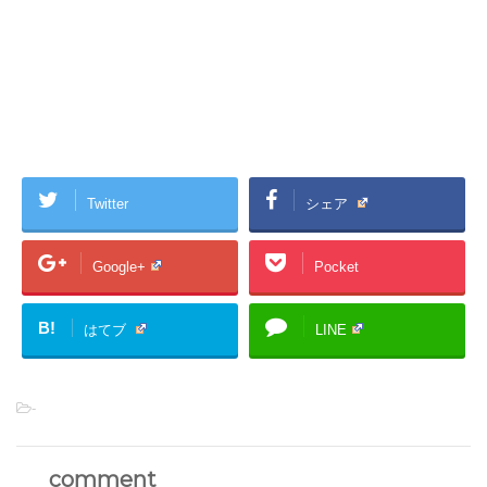
Twitter
シェア
Google+
Pocket
B!
はてブ
LINE
-
comment