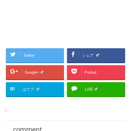
Twitter
シェア
Google+
Pocket
B!
はてブ
LINE
-
comment