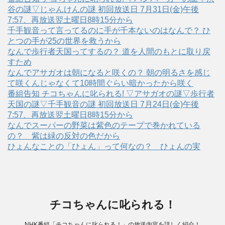
谷の謎▽じゃんけんの謎 初回放送日 7月31日(金)午後
7:57、再放送翌土曜日8時15分から
千手観音って言ってるのに手が千本ないのはなんで？ ひ
とつの手が25の世界を救うから
なんで歩行者天国ってするの？ 道を人間のもとに取り戻
すため
なんでアサガオは朝になると咲くの？ 朝の明るさを感じ
て咲くんじゃなくて10時間ぐらい暗かったから咲く
番組告知 チコちゃんに叱られる! ▽アサガオの謎▽歩行者
天国の謎▽千手観音の謎 初回放送日 7月24日(金)午後
7:57、再放送翌土曜日8時15分から
なんでスーパーの野菜は紫色のテープで巻かれている
の？ 紫は緑の反対の色だから
ひょんなことの「ひょん」って何なの？ ひょんの実
チコちゃんに叱られる！
NHK番組「チコちゃんに叱られる！」の放送内容を詳しく紹介！