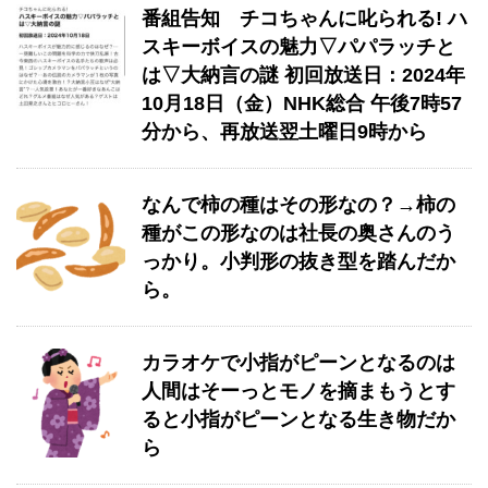
番組告知 チコちゃんに叱られる! ハ
スキーボイスの魅力▽パパラッチと
は▽大納言の謎 初回放送日：2024年
10月18日（金）NHK総合 午後7時57
分から、再放送翌土曜日9時から
なんで柿の種はその形なの？→柿の
種がこの形なのは社長の奥さんのう
っかり。小判形の抜き型を踏んだか
ら。
カラオケで小指がピーンとなるのは
人間はそーっとモノを摘まもうとす
ると小指がピーンとなる生き物だか
ら