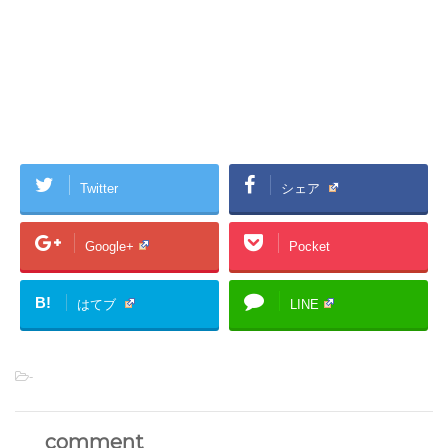
Twitter
シェア
Google+
Pocket
B!
はてブ
LINE
-
comment