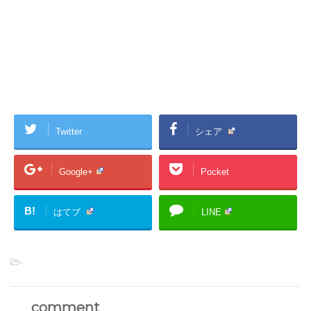
Twitter
シェア
Google+
Pocket
B!
はてブ
LINE
-
comment