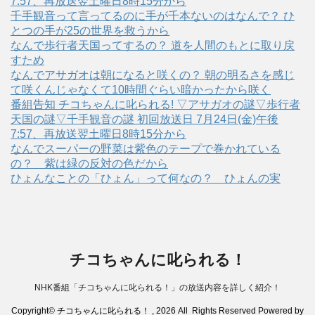
7:57、再放送翌土曜日8時15分から
千手観音って言ってるのに手が千本ないのはなんで？ ひ
とつの手が25の世界を救うから
なんで歩行者天国ってするの？ 道を人間のもとに取り戻
すため
なんでアサガオは朝になると咲くの？ 朝の明るさを感じ
て咲くんじゃなくて10時間ぐらい暗かったから咲く
番組告知 チコちゃんに叱られる! ▽アサガオの謎▽歩行者
天国の謎▽千手観音の謎 初回放送日 7月24日(金)午後
7:57、再放送翌土曜日8時15分から
なんでスーパーの野菜は紫色のテープで巻かれている
の？ 紫は緑の反対の色だから
ひょんなことの「ひょん」って何なの？ ひょんの実
チコちゃんに叱られる！
NHK番組「チコちゃんに叱られる！」の放送内容を詳しく紹介！
Copyright© チコちゃんに叱られる！ , 2026 All Rights Reserved Powered by