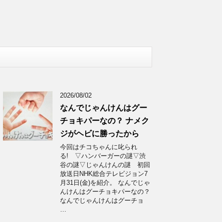
2026/08/02
なんでじゃんけんはグー
チョキパーなの？ ナメク
ジがヘビに勝ったから
今回はチコちゃんに叱られ
る! ▽ハンバーガーの謎▽渋
谷の謎▽じゃんけんの謎 初回
放送日NHK総合テレビジョン7
月31日(金)を紹介。 なんでじゃ
んけんはグーチョキパーなの？
なんでじゃんけんはグーチョ
…