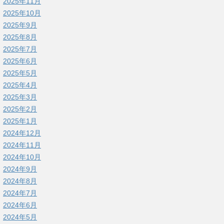
2025年11月
2025年10月
2025年9月
2025年8月
2025年7月
2025年6月
2025年5月
2025年4月
2025年3月
2025年2月
2025年1月
2024年12月
2024年11月
2024年10月
2024年9月
2024年8月
2024年7月
2024年6月
2024年5月