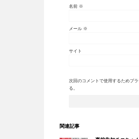
名前
※
メール
※
サイト
次回のコメントで使用するためブラ
る。
関連記事