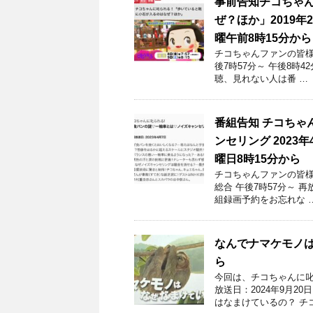
事前告知チコちゃ
ぜ？ほか」2019年
曜午前8時15分から
チコちゃんファンの皆様！
後7時57分～ 午後8時
聴、見れない人は番 …
番組告知 チコちゃ
ンセリング 2023
曜日8時15分から
チコちゃんファンの皆様！
総合 午後7時57分～ 
組録画予約をお忘れな 
なんでナマケモノ
ら
今回は、チコちゃんに叱
放送日：2024年9月2
はなまけているの？ チ