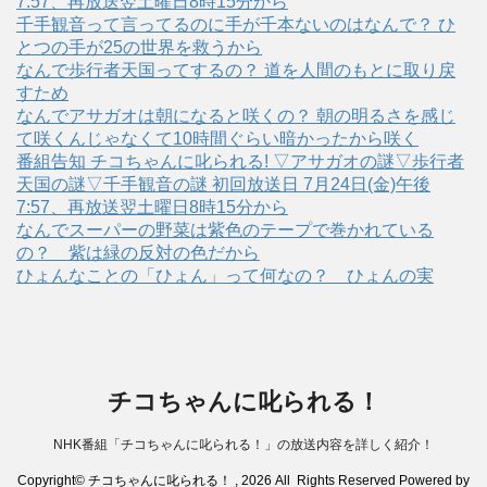
7:57、再放送翌土曜日8時15分から
千手観音って言ってるのに手が千本ないのはなんで？ ひ
とつの手が25の世界を救うから
なんで歩行者天国ってするの？ 道を人間のもとに取り戻
すため
なんでアサガオは朝になると咲くの？ 朝の明るさを感じ
て咲くんじゃなくて10時間ぐらい暗かったから咲く
番組告知 チコちゃんに叱られる! ▽アサガオの謎▽歩行者
天国の謎▽千手観音の謎 初回放送日 7月24日(金)午後
7:57、再放送翌土曜日8時15分から
なんでスーパーの野菜は紫色のテープで巻かれている
の？ 紫は緑の反対の色だから
ひょんなことの「ひょん」って何なの？ ひょんの実
チコちゃんに叱られる！
NHK番組「チコちゃんに叱られる！」の放送内容を詳しく紹介！
Copyright© チコちゃんに叱られる！ , 2026 All Rights Reserved Powered by