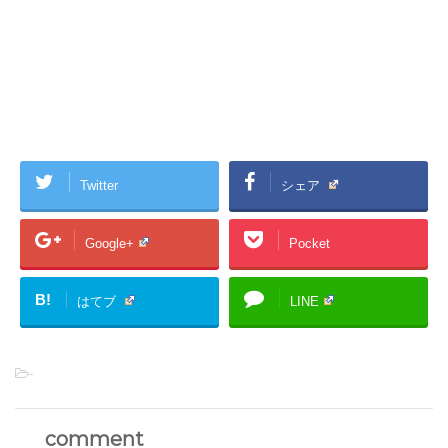
Twitter
シェア
Google+
Pocket
B!
はてブ
LINE
-
comment