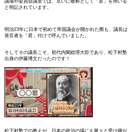
議場や委員会議室では、互いに敬称として「君」を用いる
と明記されています。
明治23年に日本で初めて帝国議会が開かれた際も、議長は
発言者を「君」付けで呼んでいました。
そしてその議長こそ、初代内閣総理大臣であり、松下村塾
出身の伊藤博文だったのです！
松下村塾での教えが、日本の政治の場にも脈々と受け継が