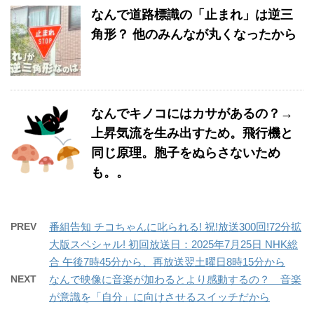
なんで道路標識の「止まれ」は逆三
角形？ 他のみんなが丸くなったから
なんでキノコにはカサがあるの？→
上昇気流を生み出すため。飛行機と
同じ原理。胞子をぬらさないため
も。。
PREV
番組告知 チコちゃんに叱られる! 祝!放送300回!72分拡
大版スペシャル! 初回放送日：2025年7月25日 NHK総
合 午後7時45分から、再放送翌土曜日8時15分から
NEXT
なんで映像に音楽が加わるとより感動するの？ 音楽
が意識を「自分」に向けさせるスイッチだから