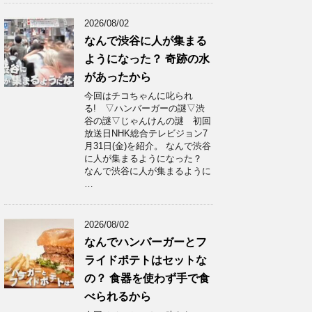
2026/08/02
なんで渋谷に人が集まる
ようになった？ 奇跡の水
があったから
今回はチコちゃんに叱られ
る! ▽ハンバーガーの謎▽渋
谷の謎▽じゃんけんの謎 初回
放送日NHK総合テレビジョン7
月31日(金)を紹介。 なんで渋谷
に人が集まるようになった？
なんで渋谷に人が集まるように
…
2026/08/02
なんでハンバーガーとフ
ライドポテトはセットな
の？ 食器を使わず手で食
べられるから