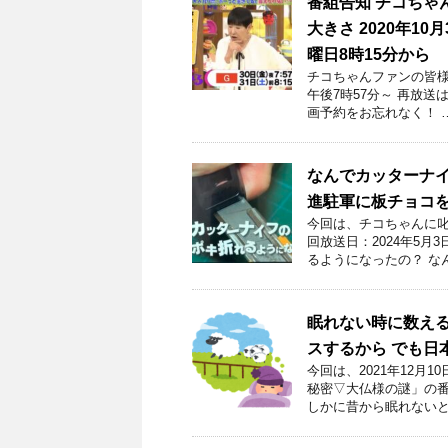
番組告知 チコちゃ
大きさ 2020年1
曜日8時15分から
チコちゃんファンの皆様！
午後7時57分～ 再放
画予約をお忘れなく！ 
なんでカッターナ
進駐軍に板チョコ
今回は、チコちゃんに叱
回放送日：2024年5
るようになったの？ な
眠れない時に数える
スするから でも日
今回は、2021年12月
秘密▽大仏様の謎」の番
しかに昔から眠れないと