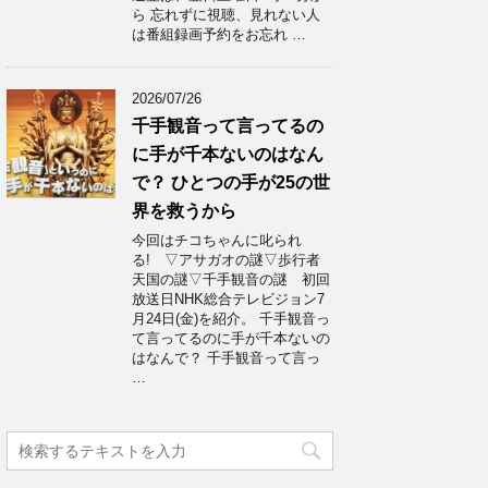
ら 忘れずに視聴、見れない人
は番組録画予約をお忘れ …
2026/07/26
千手観音って言ってるの
に手が千本ないのはなん
で？ ひとつの手が25の世
界を救うから
今回はチコちゃんに叱られ
る! ▽アサガオの謎▽歩行者
天国の謎▽千手観音の謎 初回
放送日NHK総合テレビジョン7
月24日(金)を紹介。 千手観音っ
て言ってるのに手が千本ないの
はなんで？ 千手観音って言っ
…