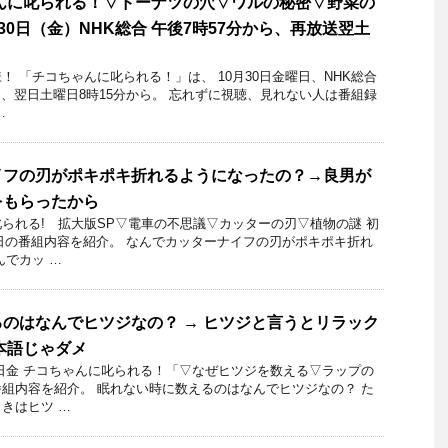
んに叱られる！▽ドーナツの穴▽ワルの秘密▽野菜の
0月30日（金）NHK総合 午後7時57分から、再放送翌土
 「チコちゃんに叱られる！」​は、 10月30日金曜日、NHK総合
送は、翌日土曜日8時15分から。 忘れずに視聴、見れない人は番組録
…
イフの刃がポキポキ折れるようになったの？→良男が
をもらったから
られる! 拡大版SP▽電車の不思議▽カッターの刃▽植物の謎 初
月3日の番組内容を紹介。 なんでカッターナイフの刃がポキポキ折れ
んでカッ …
のはなんでヒツジなの？ → ヒツジと言うとリラック
本語じゃダメ
10日金 チコちゃんに叱られる！「▽なぜヒツジを数える▽ラップの
組内容を紹介。 眠れない時に数えるのはなんでヒツジなの？ た
きはヒツ …