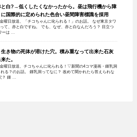
赤と白?→低くしたくなかったから。昼は飛行機から障
うに国際的に定められた色合い昼間障害標識を採用
11日金曜日放送、「チコちゃんに叱られる！」のお話。 なぜ東京タワ
ーって、赤と白ですね。 でも、なぜ、赤と白なんだろう？ 目立つ
ワーは …
→生き物の死体が溶けた穴。積み重なって出来た石灰
出来た。
24日金曜日放送、チコちゃんに叱られる！▽新聞の4コマ漫画・鍾乳洞
れる？のお話。 鍾乳洞ってなに？ 改めて聞かれたら答えられな
？ 鍾 …