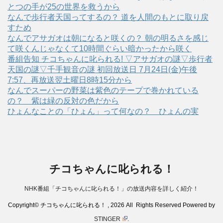
とつの手が25の世界を救うから
なんで歩行者天国ってするの？ 道を人間のもとに取り戻
すため
なんでアサガオは朝になると咲くの？ 朝の明るさを感じ
て咲くんじゃなくて10時間ぐらい暗かったから咲く
番組告知 チコちゃんに叱られる! ▽アサガオの謎▽歩行者
天国の謎▽千手観音の謎 初回放送日 7月24日(金)午後
7:57、再放送翌土曜日8時15分から
なんでスーパーの野菜は紫色のテープで巻かれている
の？ 紫は緑の反対の色だから
ひょんなことの「ひょん」って何なの？ ひょんの実
チコちゃんに叱られる！
NHK番組「チコちゃんに叱られる！」の放送内容を詳しく紹介！
Copyright© チコちゃんに叱られる！ , 2026 All Rights Reserved Powered by
STINGER
.