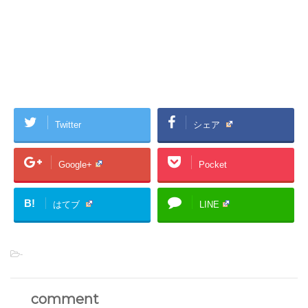
Twitter
シェア
Google+
Pocket
B!
はてブ
LINE
-
comment