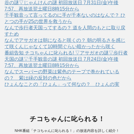
谷の謎▽じゃんけんの謎 初回放送日 7月31日(金)午後
7:57、再放送翌土曜日8時15分から
千手観音って言ってるのに手が千本ないのはなんで？ ひ
とつの手が25の世界を救うから
なんで歩行者天国ってするの？ 道を人間のもとに取り戻
すため
なんでアサガオは朝になると咲くの？ 朝の明るさを感じ
て咲くんじゃなくて10時間ぐらい暗かったから咲く
番組告知 チコちゃんに叱られる! ▽アサガオの謎▽歩行者
天国の謎▽千手観音の謎 初回放送日 7月24日(金)午後
7:57、再放送翌土曜日8時15分から
なんでスーパーの野菜は紫色のテープで巻かれている
の？ 紫は緑の反対の色だから
ひょんなことの「ひょん」って何なの？ ひょんの実
チコちゃんに叱られる！
NHK番組「チコちゃんに叱られる！」の放送内容を詳しく紹介！