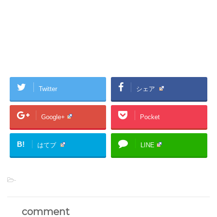
Twitter
シェア
Google+
Pocket
B!
はてブ
LINE
-
comment