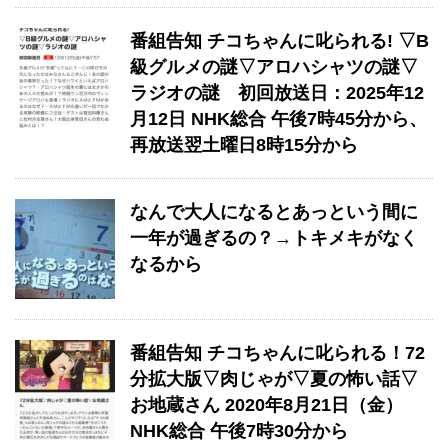
番組告知 チコちゃんに叱られる! ▽B
級グルメの謎▽アロハシャツの謎▽
ラジオの謎 初回放送日：2025年12
月12日 NHK総合 午後7時45分から、
再放送翌土曜日8時15分から
なんで大人になるとあっという間に
一年が過ぎるの？→トキメキがなく
なるから
番組告知 チコちゃんに叱られる！72
分拡大版▽肉じゃが▽夏の怖い話▽
お地蔵さん 2020年8月21日（金）
NHK総合 午後7時30分から