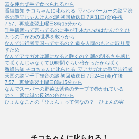
器を使わず手で食べられるから
番組告知 チコちゃんに叱られる! ▽ハンバーガーの謎▽渋
谷の謎▽じゃんけんの謎 初回放送日 7月31日(金)午後
7:57、再放送翌土曜日8時15分から
千手観音って言ってるのに手が千本ないのはなんで？ ひ
とつの手が25の世界を救うから
なんで歩行者天国ってするの？ 道を人間のもとに取り戻
すため
なんでアサガオは朝になると咲くの？ 朝の明るさを感じ
て咲くんじゃなくて10時間ぐらい暗かったから咲く
番組告知 チコちゃんに叱られる! ▽アサガオの謎▽歩行者
天国の謎▽千手観音の謎 初回放送日 7月24日(金)午後
7:57、再放送翌土曜日8時15分から
なんでスーパーの野菜は紫色のテープで巻かれている
の？ 紫は緑の反対の色だから
ひょんなことの「ひょん」って何なの？ ひょんの実
チコちゃんに叱られる！