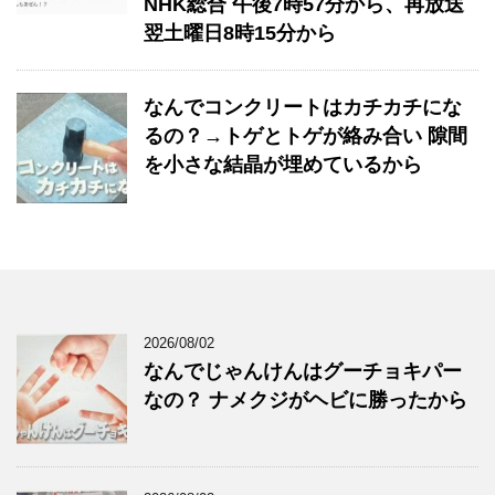
NHK総合 午後7時57分から、再放送
翌土曜日8時15分から
なんでコンクリートはカチカチにな
るの？→トゲとトゲが絡み合い 隙間
を小さな結晶が埋めているから
2026/08/02
なんでじゃんけんはグーチョキパー
なの？ ナメクジがヘビに勝ったから