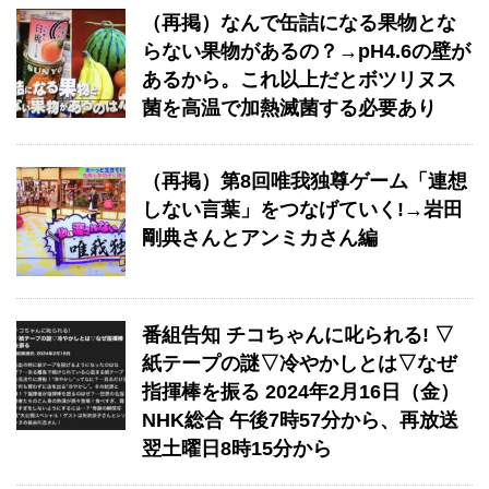
（再掲）なんで缶詰になる果物とな
らない果物があるの？→pH4.6の壁が
あるから。これ以上だとボツリヌス
菌を高温で加熱滅菌する必要あり
（再掲）第8回唯我独尊ゲーム「連想
しない言葉」をつなげていく!→岩田
剛典さんとアンミカさん編
番組告知 チコちゃんに叱られる! ▽
紙テープの謎▽冷やかしとは▽なぜ
指揮棒を振る 2024年2月16日（金）
NHK総合 午後7時57分から、再放送
翌土曜日8時15分から