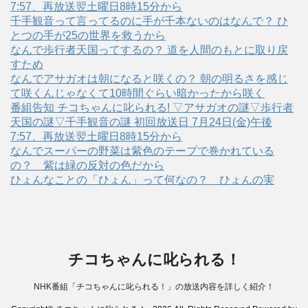
7:57、再放送翌土曜日8時15分から
千手観音って言ってるのに手が千本ないのはなんで？ ひ
とつの手が25の世界を救うから
なんで歩行者天国ってするの？ 道を人間のもとに取り戻
すため
なんでアサガオは朝になると咲くの？ 朝の明るさを感じ
て咲くんじゃなくて10時間ぐらい暗かったから咲く
番組告知 チコちゃんに叱られる! ▽アサガオの謎▽歩行者
天国の謎▽千手観音の謎 初回放送日 7月24日(金)午後
7:57、再放送翌土曜日8時15分から
なんでスーパーの野菜は紫色のテープで巻かれている
の？ 紫は緑の反対の色だから
ひょんなことの「ひょん」って何なの？ ひょんの実
チコちゃんに叱られる！
NHK番組「チコちゃんに叱られる！」の放送内容を詳しく紹介！