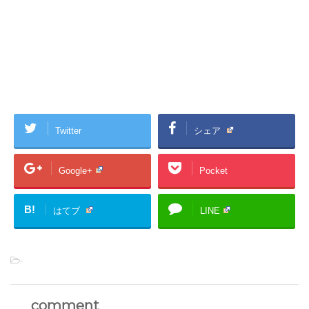
Twitter
シェア
Google+
Pocket
B!
はてブ
LINE
-
comment