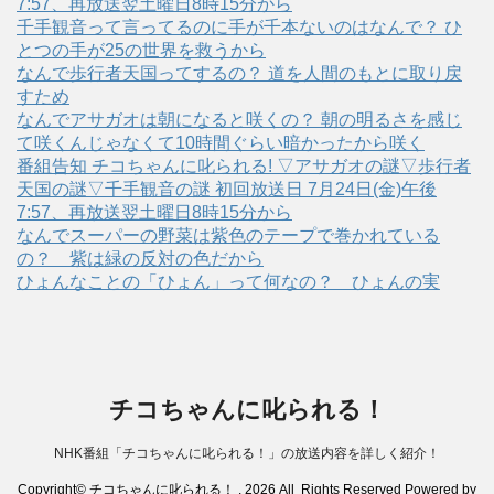
7:57、再放送翌土曜日8時15分から
千手観音って言ってるのに手が千本ないのはなんで？ ひ
とつの手が25の世界を救うから
なんで歩行者天国ってするの？ 道を人間のもとに取り戻
すため
なんでアサガオは朝になると咲くの？ 朝の明るさを感じ
て咲くんじゃなくて10時間ぐらい暗かったから咲く
番組告知 チコちゃんに叱られる! ▽アサガオの謎▽歩行者
天国の謎▽千手観音の謎 初回放送日 7月24日(金)午後
7:57、再放送翌土曜日8時15分から
なんでスーパーの野菜は紫色のテープで巻かれている
の？ 紫は緑の反対の色だから
ひょんなことの「ひょん」って何なの？ ひょんの実
チコちゃんに叱られる！
NHK番組「チコちゃんに叱られる！」の放送内容を詳しく紹介！
Copyright© チコちゃんに叱られる！ , 2026 All Rights Reserved Powered by