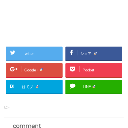
Twitter
シェア
Google+
Pocket
B!
はてブ
LINE
-
comment