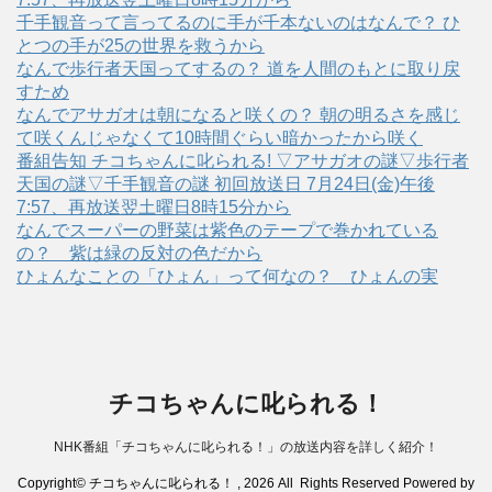
千手観音って言ってるのに手が千本ないのはなんで？ ひ
とつの手が25の世界を救うから
なんで歩行者天国ってするの？ 道を人間のもとに取り戻
すため
なんでアサガオは朝になると咲くの？ 朝の明るさを感じ
て咲くんじゃなくて10時間ぐらい暗かったから咲く
番組告知 チコちゃんに叱られる! ▽アサガオの謎▽歩行者
天国の謎▽千手観音の謎 初回放送日 7月24日(金)午後
7:57、再放送翌土曜日8時15分から
なんでスーパーの野菜は紫色のテープで巻かれている
の？ 紫は緑の反対の色だから
ひょんなことの「ひょん」って何なの？ ひょんの実
チコちゃんに叱られる！
NHK番組「チコちゃんに叱られる！」の放送内容を詳しく紹介！
Copyright© チコちゃんに叱られる！ , 2026 All Rights Reserved Powered by