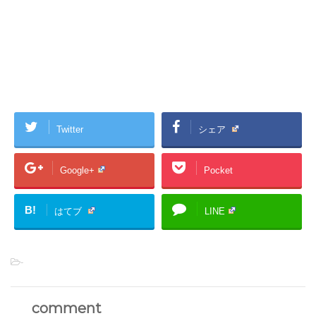
Twitter
シェア
Google+
Pocket
B!
はてブ
LINE
-
comment