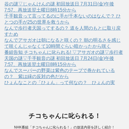
谷の謎▽じゃんけんの謎 初回放送日 7月31日(金)午後
7:57、再放送翌土曜日8時15分から
千手観音って言ってるのに手が千本ないのはなんで？ ひ
とつの手が25の世界を救うから
なんで歩行者天国ってするの？ 道を人間のもとに取り戻
すため
なんでアサガオは朝になると咲くの？ 朝の明るさを感じ
て咲くんじゃなくて10時間ぐらい暗かったから咲く
番組告知 チコちゃんに叱られる! ▽アサガオの謎▽歩行者
天国の謎▽千手観音の謎 初回放送日 7月24日(金)午後
7:57、再放送翌土曜日8時15分から
なんでスーパーの野菜は紫色のテープで巻かれている
の？ 紫は緑の反対の色だから
ひょんなことの「ひょん」って何なの？ ひょんの実
チコちゃんに叱られる！
NHK番組「チコちゃんに叱られる！」の放送内容を詳しく紹介！