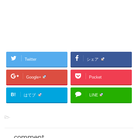
Twitter
シェア
Google+
Pocket
B!
はてブ
LINE
-
comment