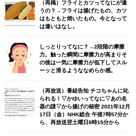
（再掲）フライとカツってなにが違
うの？→フライは揚げたもの、カツ
はもともと焼いたもの。今となって
は違いはなし。
しっとりってなに？→2段階の摩擦
力。触った瞬間に摩擦力が高まりそ
の後は一気に摩擦力が低下してスル
ーッと滑るようななめらか感。
（再放送）番組告知 チコちゃんに叱
られる！▽かゆいってなに▽あの名
器の謎▽から揚げの秘密 2021年12月
17日（金）NHK総合 午後7時57分か
ら、再放送翌土曜日8時15分から