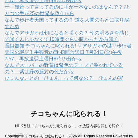
7:57、再放送翌土曜日8時15分から
千手観音って言ってるのに手が千本ないのはなんで？ ひ
とつの手が25の世界を救うから
なんで歩行者天国ってするの？ 道を人間のもとに取り戻
すため
なんでアサガオは朝になると咲くの？ 朝の明るさを感じ
て咲くんじゃなくて10時間ぐらい暗かったから咲く
番組告知 チコちゃんに叱られる! ▽アサガオの謎▽歩行者
天国の謎▽千手観音の謎 初回放送日 7月24日(金)午後
7:57、再放送翌土曜日8時15分から
なんでスーパーの野菜は紫色のテープで巻かれている
の？ 紫は緑の反対の色だから
ひょんなことの「ひょん」って何なの？ ひょんの実
チコちゃんに叱られる！
NHK番組「チコちゃんに叱られる！」の放送内容を詳しく紹介！
Copyright© チコちゃんに叱られる！ , 2026 All Rights Reserved Powered by