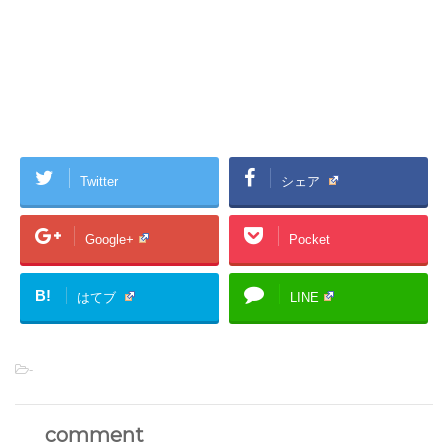
Twitter
シェア
Google+
Pocket
B!
はてブ
LINE
-
comment