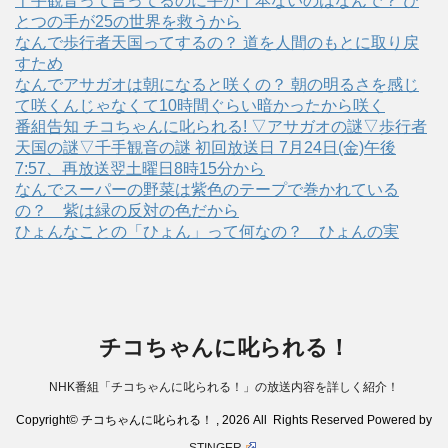
千手観音って言ってるのに手が千本ないのはなんで？ ひ
とつの手が25の世界を救うから
なんで歩行者天国ってするの？ 道を人間のもとに取り戻
すため
なんでアサガオは朝になると咲くの？ 朝の明るさを感じ
て咲くんじゃなくて10時間ぐらい暗かったから咲く
番組告知 チコちゃんに叱られる! ▽アサガオの謎▽歩行者
天国の謎▽千手観音の謎 初回放送日 7月24日(金)午後
7:57、再放送翌土曜日8時15分から
なんでスーパーの野菜は紫色のテープで巻かれている
の？ 紫は緑の反対の色だから
ひょんなことの「ひょん」って何なの？ ひょんの実
チコちゃんに叱られる！
NHK番組「チコちゃんに叱られる！」の放送内容を詳しく紹介！
Copyright© チコちゃんに叱られる！ , 2026 All Rights Reserved Powered by