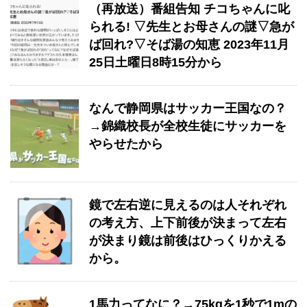
（再放送）番組告知 チコちゃんに叱
られる! ▽先生とお母さんの謎▽急が
ば回れ?▽そば湯の知恵 2023年11月
25日土曜日8時15分から
なんで静岡県はサッカー王国なの？
→錦織校長が全校生徒にサッカーを
やらせたから
鏡で左右逆に見えるのは人それぞれ
の考え方、上下前後が決まって左右
が決まり鏡は前後はひっくりかえる
から。
1馬力ってなに？→75kgを1秒で1mの