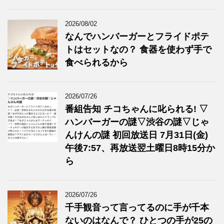
2026/08/02
なんでハンバーガーとフライドポテ
トはセットなの？ 食器を使わず手で
食べられるから
2026/07/26
番組告知 チコちゃんに叱られる! ▽
ハンバーガーの謎▽渋谷の謎▽じゃ
んけんの謎 初回放送日 7月31日(金)
午後7:57、再放送翌土曜日8時15分か
ら
2026/07/26
千手観音って言ってるのに手が千本
ないのはなんで？ ひとつの手が25の