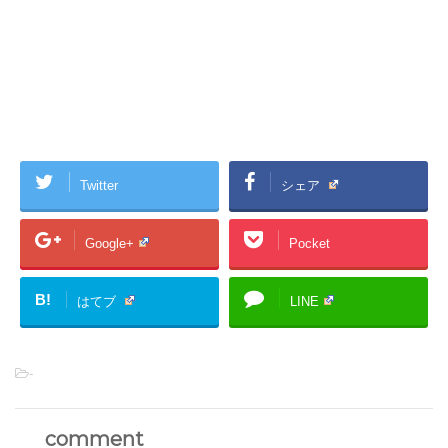
Twitter
シェア
Google+
Pocket
B!
はてブ
LINE
-
comment