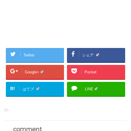
Twitter
シェア
Google+
Pocket
B!
はてブ
LINE
-
comment