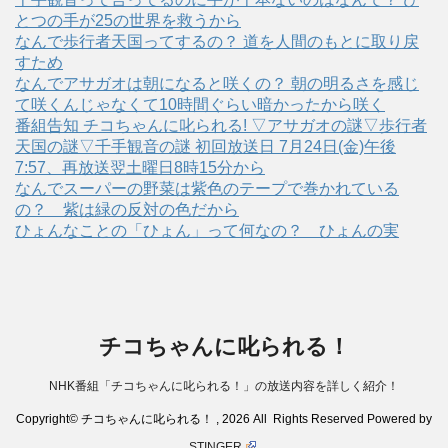
とつの手が25の世界を救うから
なんで歩行者天国ってするの？ 道を人間のもとに取り戻
すため
なんでアサガオは朝になると咲くの？ 朝の明るさを感じ
て咲くんじゃなくて10時間ぐらい暗かったから咲く
番組告知 チコちゃんに叱られる! ▽アサガオの謎▽歩行者
天国の謎▽千手観音の謎 初回放送日 7月24日(金)午後
7:57、再放送翌土曜日8時15分から
なんでスーパーの野菜は紫色のテープで巻かれている
の？ 紫は緑の反対の色だから
ひょんなことの「ひょん」って何なの？ ひょんの実
チコちゃんに叱られる！
NHK番組「チコちゃんに叱られる！」の放送内容を詳しく紹介！
Copyright© チコちゃんに叱られる！ , 2026 All Rights Reserved Powered by
STINGER
.