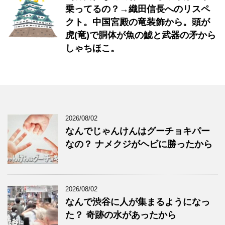
乗ってるの？→織田信長へのリスペ
クト。中国宮殿の竜装飾から。頭が
虎(竜)で胴体が魚の鯱と武器の矛から
しゃちほこ。
2026/08/02
なんでじゃんけんはグーチョキパー
なの？ ナメクジがヘビに勝ったから
2026/08/02
なんで渋谷に人が集まるようになっ
た？ 奇跡の水があったから