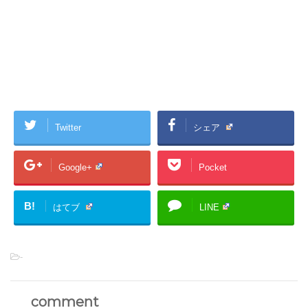
Twitter
シェア
Google+
Pocket
B!
はてブ
LINE
-
comment