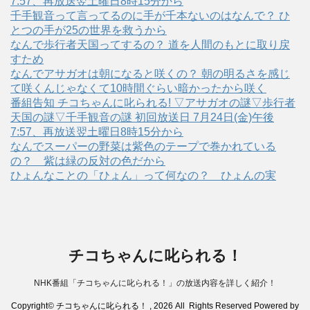
7:57、再放送翌土曜日8時15分から
千手観音って言ってるのに手が千本ないのはなんで？ ひ
とつの手が25の世界を救うから
なんで歩行者天国ってするの？ 道を人間のもとに取り戻
すため
なんでアサガオは朝になると咲くの？ 朝の明るさを感じ
て咲くんじゃなくて10時間ぐらい暗かったから咲く
番組告知 チコちゃんに叱られる! ▽アサガオの謎▽歩行者
天国の謎▽千手観音の謎 初回放送日 7月24日(金)午後
7:57、再放送翌土曜日8時15分から
なんでスーパーの野菜は紫色のテープで巻かれている
の？ 紫は緑の反対の色だから
ひょんなことの「ひょん」って何なの？ ひょんの実
チコちゃんに叱られる！
NHK番組「チコちゃんに叱られる！」の放送内容を詳しく紹介！
Copyright© チコちゃんに叱られる！ , 2026 All Rights Reserved Powered by