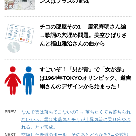
ンスはプラスの電気
チコの部屋その1 唐沢寿明さん編
→歌詞の穴埋め問題。美空ひばりさ
んと福山雅治さんの曲から
すごいぞ！「男が青」で「女が赤」
は1964年TOKYOオリンピック、道吉
剛さんのデザインから始まった！
PREV
なんで雲は落ちてこないの? → 落ちたくても落ちられ
ないから。雲は水蒸気とチリが上昇気流に乗り冷やさ
れることで形成。
NEXT
交換した野球のボール、そのあとどうなる?→公式戦