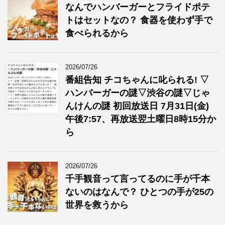
なんでハンバーガーとフライドポテ
トはセットなの？ 食器を使わず手で
食べられるから
2026/07/26
番組告知 チコちゃんに叱られる! ▽
ハンバーガーの謎▽渋谷の謎▽じゃ
んけんの謎 初回放送日 7月31日(金)
午後7:57、再放送翌土曜日8時15分か
ら
2026/07/26
千手観音って言ってるのに手が千本
ないのはなんで？ ひとつの手が25の
世界を救うから