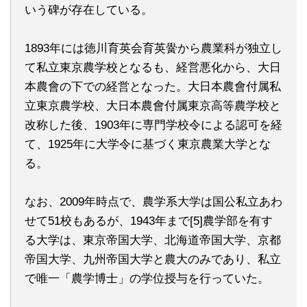
いう碑が存在している。
1893年には徳川育英会育英黌から農業科が独立し
て私立東京農学校となるも、経営悪化から、大日
本農會の下での経営となった。大日本農會付属私
立東京農学校、大日本農會付属東京高等農学校と
改称した後、1903年に専門学校令による認可を経
て、1925年に大学令に基づく東京農業大学とな
る。
なお、2009年時点で、農学系大学は国公私立あわ
せて51校もあるが、1943年まで[5]農学部を有す
る大学は、東京帝国大学、北海道帝国大学、京都
帝国大学、九州帝国大学と農大のみであり、私立
で唯一「農学博士」の学位授与を行っていた。