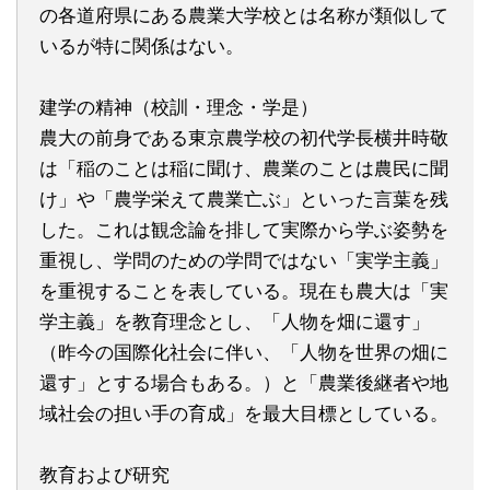
の各道府県にある農業大学校とは名称が類似して
いるが特に関係はない。
建学の精神（校訓・理念・学是）
農大の前身である東京農学校の初代学長横井時敬
は「稲のことは稲に聞け、農業のことは農民に聞
け」や「農学栄えて農業亡ぶ」といった言葉を残
した。これは観念論を排して実際から学ぶ姿勢を
重視し、学問のための学問ではない「実学主義」
を重視することを表している。現在も農大は「実
学主義」を教育理念とし、「人物を畑に還す」
（昨今の国際化社会に伴い、「人物を世界の畑に
還す」とする場合もある。）と「農業後継者や地
域社会の担い手の育成」を最大目標としている。
教育および研究