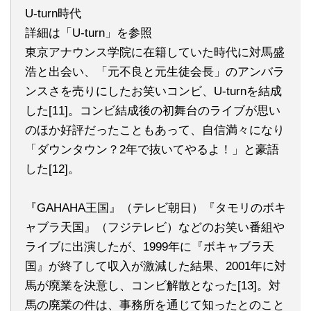
U-turn時代
詳細は「U-turn」を参照
東京アナウンス学院に在籍していた時代に対馬盛
浩と出会い、「元不良と元生徒会長」のアンバラ
ンスさを売りにしたお笑いコンビ、U-turnを結成
した[11]。コンビ結成後の初舞台のライブが思い
のほか好評だったこともあって、自信満々になり
「ダウンタウン？2年で抜いてやるよ！」と豪語
した[12]。
『GAHAHA王国』（テレビ朝日）『タモリのボキ
ャブラ天国』（フジテレビ）などのお笑い番組や
ライブに出演したが、1999年に『ボキャブラ天
国』が終了して収入が激減した結果、2001年に対
馬が廃業を決意し、コンビ解散となった[13]。対
馬の廃業の件は、事務所を通じて知ったとのこと