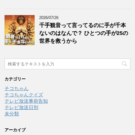
2026/07/26
千手観音って言ってるのに手が千本
ないのはなんで？ ひとつの手が25の
世界を救うから
カテゴリー
チコちゃん
チコちゃんクイズ
テレビ放送事前告知
テレビ放送日別
未分類
アーカイブ