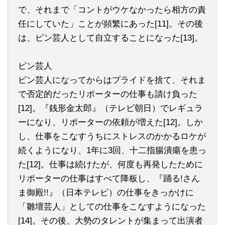
で、それまで「コントがウケなかったら相方の責
任にしていた」ことが頻繁にあった[11]。その後
は、ピン芸人として自立することになった[13]。
ピン芸人
ピン芸人になってからはプライドを捨て、それま
で否定的だったリポーターの仕事も請け負った
[12]。『銭形金太郎』（テレビ朝日）でレギュラ
ーになり、リポーターの依頼が増えた[12]。しか
し、仕事をこなすうちにストレスのかかるロケが
続くようになり、1年に3回、十二指腸潰瘍を患っ
た[12]。仕事は続けたが、何度も再発したために
リポーターの仕事はすべて降板し、『踊る!さん
ま御殿!!』（日本テレビ）の仕事をきっかけに
「雛壇芸人」としての仕事をこなすようになった
[14]。その後、大勢のタレントが集まって出演者