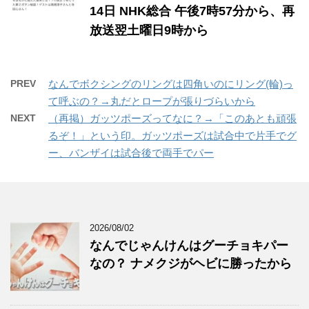
14日 NHK総合 午後7時57分から、再
放送翌土曜日9時から
PREV
なんでボクシングのリングは四角いのにリング(輪)っ
て呼ぶの？→丸だとロープが張りづらいから
NEXT
（再掲）ガッツポーズってなに？→「このあとも頑張
るぞ！」という印。ガッツポーズは試合中で片手でグ
ー、バンザイは試合後で両手でパー
2026/08/02
なんでじゃんけんはグーチョキパー
なの？ ナメクジがヘビに勝ったから