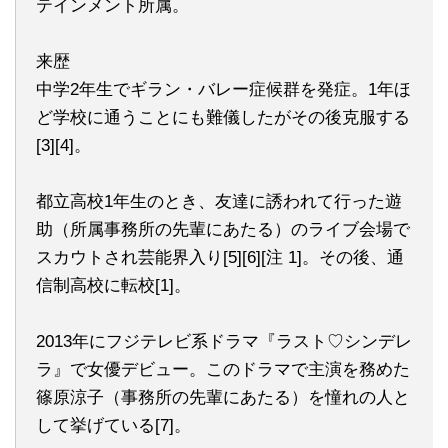
テインメント所属。
来歴
中学2年生でギラン・バレー症候群を発症。1年ほ
ど学校に通うことにも難儀したがその後克服する
[3][4]。
都立高校1年生のとき、友達に誘われて行った遊
助（所属事務所の先輩にあたる）のライブ会場で
スカウトされ芸能界入り[5][6][注 1]。その後、通
信制高校に転校[1]。
2013年にフジテレビ系ドラマ『ラスト♡シンデレ
ラ』で女優デビュー。このドラマで主演を務めた
篠原涼子（事務所の先輩にあたる）を憧れの人と
して挙げている[7]。