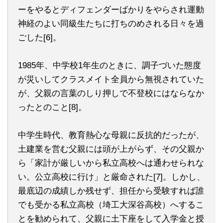
ーをやるとディフェンダーばかりをやらされ運動
神経のよい同級生たちに打ちのめされる日々を過
ごした[6]。
1985年、中学校1年生のときに、調子づいた態度
が災いしてクラスメイト全員から無視されていた
が、父親の言葉のしり押しで不登校にはならなか
ったとのこと[8]。
中学生時代、教育熱心な母親に反抗的だったが、
土建業を営む父親には頭が上がらず、その父親か
ら「家計が厳しいから私立高校へは通わせられな
い。公立高校に行け」と厳命された[7]。しかし、
最底辺の成績しか残せず、担任から受験すれば誰
でも受かる私立高校（埼工大深谷高校）へするこ
とを勧められて、父親に土下座をして入学金と授