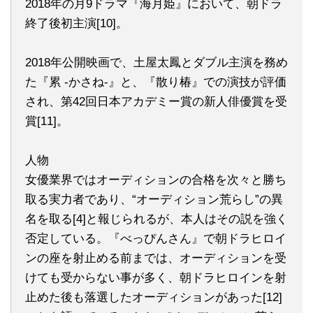
2018年の月9ドラマ『海月姫』において、朝ドラ
終了後初主演[10]。
2018年公開映画で、土屋太鳳とダブル主演を務め
た『累 -かさね-』と、『散り椿』での演技が評価
され、第42回日本アカデミー賞の新人俳優賞を受
賞[11]。
人物
女優業界ではオーディションの合格を次々と勝ち
取る実力者であり、“オーディション荒らし”の異
名を取る[4]と報じられるが、本人はその説を強く
否定している。『べっぴんさん』で朝ドラヒロイ
ンの座を射止める前までは、オーディションを受
けても受からない事が多く、朝ドラヒロインを射
止めた後も落選したオーディションがあった[12]