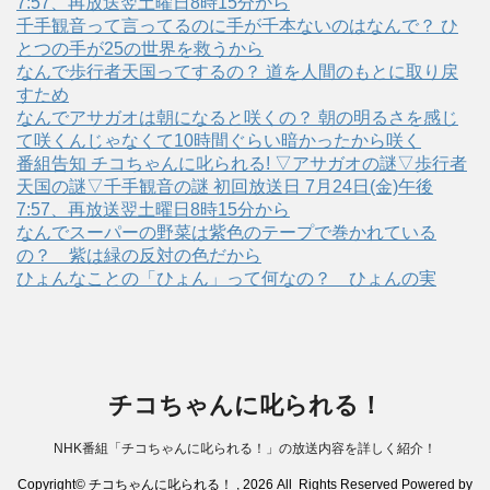
7:57、再放送翌土曜日8時15分から
千手観音って言ってるのに手が千本ないのはなんで？ ひ
とつの手が25の世界を救うから
なんで歩行者天国ってするの？ 道を人間のもとに取り戻
すため
なんでアサガオは朝になると咲くの？ 朝の明るさを感じ
て咲くんじゃなくて10時間ぐらい暗かったから咲く
番組告知 チコちゃんに叱られる! ▽アサガオの謎▽歩行者
天国の謎▽千手観音の謎 初回放送日 7月24日(金)午後
7:57、再放送翌土曜日8時15分から
なんでスーパーの野菜は紫色のテープで巻かれている
の？ 紫は緑の反対の色だから
ひょんなことの「ひょん」って何なの？ ひょんの実
チコちゃんに叱られる！
NHK番組「チコちゃんに叱られる！」の放送内容を詳しく紹介！
Copyright© チコちゃんに叱られる！ , 2026 All Rights Reserved Powered by