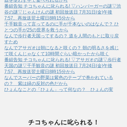
器を使わず手で食べられるから
番組告知 チコちゃんに叱られる! ▽ハンバーガーの謎▽渋
谷の謎▽じゃんけんの謎 初回放送日 7月31日(金)午後
7:57、再放送翌土曜日8時15分から
千手観音って言ってるのに手が千本ないのはなんで？ ひ
とつの手が25の世界を救うから
なんで歩行者天国ってするの？ 道を人間のもとに取り戻
すため
なんでアサガオは朝になると咲くの？ 朝の明るさを感じ
て咲くんじゃなくて10時間ぐらい暗かったから咲く
番組告知 チコちゃんに叱られる! ▽アサガオの謎▽歩行者
天国の謎▽千手観音の謎 初回放送日 7月24日(金)午後
7:57、再放送翌土曜日8時15分から
なんでスーパーの野菜は紫色のテープで巻かれている
の？ 紫は緑の反対の色だから
ひょんなことの「ひょん」って何なの？ ひょんの実
チコちゃんに叱られる！