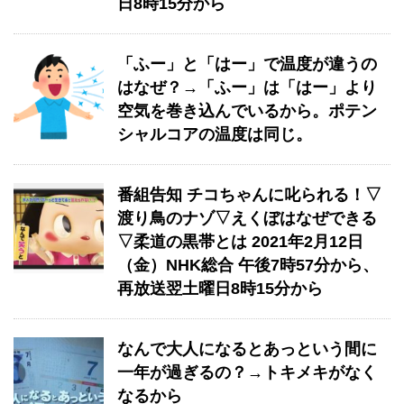
日8時15分から
「ふー」と「はー」で温度が違うの
はなぜ？→「ふー」は「はー」より
空気を巻き込んでいるから。ポテン
シャルコアの温度は同じ。
番組告知 チコちゃんに叱られる！▽
渡り鳥のナゾ▽えくぼはなぜできる
▽柔道の黒帯とは 2021年2月12日
（金）NHK総合 午後7時57分から、
再放送翌土曜日8時15分から
なんで大人になるとあっという間に
一年が過ぎるの？→トキメキがなく
なるから