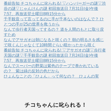
番組告知 チコちゃんに叱られる! ▽ハンバーガーの謎▽渋
谷の謎▽じゃんけんの謎 初回放送日 7月31日(金)午後
7:57、再放送翌土曜日8時15分から
千手観音って言ってるのに手が千本ないのはなんで？ ひ
とつの手が25の世界を救うから
なんで歩行者天国ってするの？ 道を人間のもとに取り戻
すため
なんでアサガオは朝になると咲くの？ 朝の明るさを感じ
て咲くんじゃなくて10時間ぐらい暗かったから咲く
番組告知 チコちゃんに叱られる! ▽アサガオの謎▽歩行者
天国の謎▽千手観音の謎 初回放送日 7月24日(金)午後
7:57、再放送翌土曜日8時15分から
なんでスーパーの野菜は紫色のテープで巻かれている
の？ 紫は緑の反対の色だから
ひょんなことの「ひょん」って何なの？ ひょんの実
チコちゃんに叱られる！