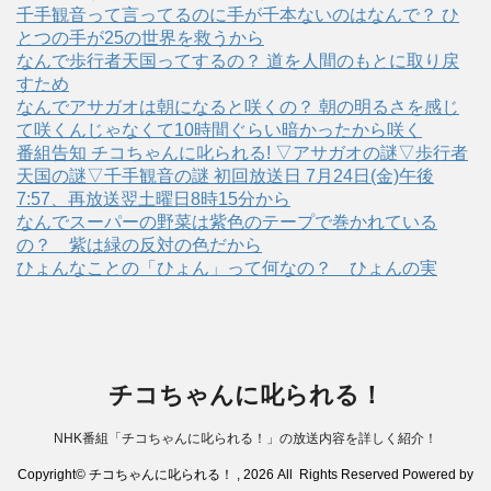
千手観音って言ってるのに手が千本ないのはなんで？ ひ
とつの手が25の世界を救うから
なんで歩行者天国ってするの？ 道を人間のもとに取り戻
すため
なんでアサガオは朝になると咲くの？ 朝の明るさを感じ
て咲くんじゃなくて10時間ぐらい暗かったから咲く
番組告知 チコちゃんに叱られる! ▽アサガオの謎▽歩行者
天国の謎▽千手観音の謎 初回放送日 7月24日(金)午後
7:57、再放送翌土曜日8時15分から
なんでスーパーの野菜は紫色のテープで巻かれている
の？ 紫は緑の反対の色だから
ひょんなことの「ひょん」って何なの？ ひょんの実
チコちゃんに叱られる！
NHK番組「チコちゃんに叱られる！」の放送内容を詳しく紹介！
Copyright© チコちゃんに叱られる！ , 2026 All Rights Reserved Powered by