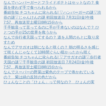
なんでハンバーガーとフライドポテトはセットなの？ 食
器を使わず手で食べられるから
番組告知 チコちゃんに叱られる! ▽ハンバーガーの謎▽渋
谷の謎▽じゃんけんの謎 初回放送日 7月31日(金)午後
7:57、再放送翌土曜日8時15分から
千手観音って言ってるのに手が千本ないのはなんで？ ひ
とつの手が25の世界を救うから
なんで歩行者天国ってするの？ 道を人間のもとに取り戻
すため
なんでアサガオは朝になると咲くの？ 朝の明るさを感じ
て咲くんじゃなくて10時間ぐらい暗かったから咲く
番組告知 チコちゃんに叱られる! ▽アサガオの謎▽歩行者
天国の謎▽千手観音の謎 初回放送日 7月24日(金)午後
7:57、再放送翌土曜日8時15分から
なんでスーパーの野菜は紫色のテープで巻かれている
の？ 紫は緑の反対の色だから
ひょんなことの「ひょん」って何なの？ ひょんの実