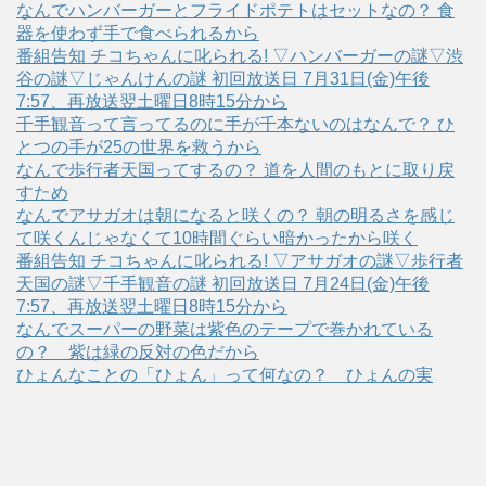
なんでハンバーガーとフライドポテトはセットなの？ 食
器を使わず手で食べられるから
番組告知 チコちゃんに叱られる! ▽ハンバーガーの謎▽渋
谷の謎▽じゃんけんの謎 初回放送日 7月31日(金)午後
7:57、再放送翌土曜日8時15分から
千手観音って言ってるのに手が千本ないのはなんで？ ひ
とつの手が25の世界を救うから
なんで歩行者天国ってするの？ 道を人間のもとに取り戻
すため
なんでアサガオは朝になると咲くの？ 朝の明るさを感じ
て咲くんじゃなくて10時間ぐらい暗かったから咲く
番組告知 チコちゃんに叱られる! ▽アサガオの謎▽歩行者
天国の謎▽千手観音の謎 初回放送日 7月24日(金)午後
7:57、再放送翌土曜日8時15分から
なんでスーパーの野菜は紫色のテープで巻かれている
の？ 紫は緑の反対の色だから
ひょんなことの「ひょん」って何なの？ ひょんの実