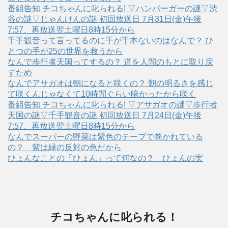
番組告知 チコちゃんに叱られる! ▽ハンバーガーの謎▽渋
谷の謎▽じゃんけんの謎 初回放送日 7月31日(金)午後
7:57、再放送翌土曜日8時15分から
千手観音って言ってるのに手が千本ないのはなんで？ ひ
とつの手が25の世界を救うから
なんで歩行者天国ってするの？ 道を人間のもとに取り戻
すため
なんでアサガオは朝になると咲くの？ 朝の明るさを感じ
て咲くんじゃなくて10時間ぐらい暗かったから咲く
番組告知 チコちゃんに叱られる! ▽アサガオの謎▽歩行者
天国の謎▽千手観音の謎 初回放送日 7月24日(金)午後
7:57、再放送翌土曜日8時15分から
なんでスーパーの野菜は紫色のテープで巻かれている
の？ 紫は緑の反対の色だから
ひょんなことの「ひょん」って何なの？ ひょんの実
チコちゃんに叱られる！