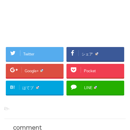
Twitter
シェア
Google+
Pocket
B!
はてブ
LINE
-
comment