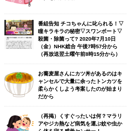
番組告知 チコちゃんに叱られる！▽
瞳キラキラの秘密▽スワンボート▽
殺菌・除菌って? 2020年7月10日
（金）NHK総合 午後7時57分から
（再放送翌土曜午前8時15分から）
お蕎麦屋さんにカツ丼があるのはキ
ャンセルで大量に余ったトンカツを
柔らかくしよう考案したのが始まり
だから
（再掲）くすぐったいは何？マラリ
アやジカ熱など病気を運ぶ蚊や虫か