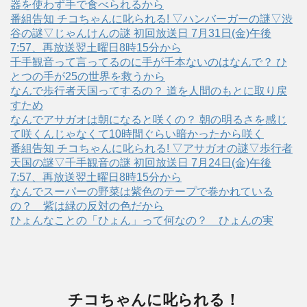
器を使わず手で食べられるから
番組告知 チコちゃんに叱られる! ▽ハンバーガーの謎▽渋
谷の謎▽じゃんけんの謎 初回放送日 7月31日(金)午後
7:57、再放送翌土曜日8時15分から
千手観音って言ってるのに手が千本ないのはなんで？ ひ
とつの手が25の世界を救うから
なんで歩行者天国ってするの？ 道を人間のもとに取り戻
すため
なんでアサガオは朝になると咲くの？ 朝の明るさを感じ
て咲くんじゃなくて10時間ぐらい暗かったから咲く
番組告知 チコちゃんに叱られる! ▽アサガオの謎▽歩行者
天国の謎▽千手観音の謎 初回放送日 7月24日(金)午後
7:57、再放送翌土曜日8時15分から
なんでスーパーの野菜は紫色のテープで巻かれている
の？ 紫は緑の反対の色だから
ひょんなことの「ひょん」って何なの？ ひょんの実
チコちゃんに叱られる！