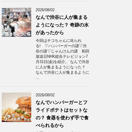
2026/08/02
なんで渋谷に人が集まる
ようになった？ 奇跡の水
があったから
今回はチコちゃんに叱られ
る! ▽ハンバーガーの謎▽渋
谷の謎▽じゃんけんの謎 初回
放送日NHK総合テレビジョン7
月31日(金)を紹介。 なんで渋谷
に人が集まるようになった？
なんで渋谷に人が集まるように
…
2026/08/02
なんでハンバーガーとフ
ライドポテトはセットな
の？ 食器を使わず手で食
べられるから