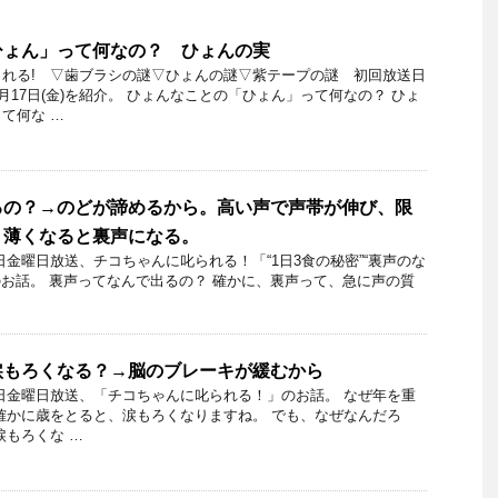
ひょん」って何なの？ ひょんの実
れる! ▽歯ブラシの謎▽ひょんの謎▽紫テープの謎 初回放送日
月17日(金)を紹介。 ひょんなことの「ひょん」って何なの？ ひょ
て何な …
るの？→のどが諦めるから。高い声で声帯が伸び、限
り薄くなると裏声になる。
13日金曜日放送、チコちゃんに叱られる！「“1日3食の秘密”“裏声のな
」のお話。 裏声ってなんで出るの？ 確かに、裏声って、急に声の質
涙もろくなる？→脳のブレーキが緩むから
16日金曜日放送、「チコちゃんに叱られる！」のお話。 なぜ年を重
確かに歳をとると、涙もろくなりますね。 でも、なぜなんだろ
涙もろくな …