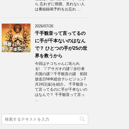
ら 忘れずに視聴、見れない人
は番組録画予約をお忘れ …
2026/07/26
千手観音って言ってるの
に手が千本ないのはなん
で？ ひとつの手が25の世
界を救うから
今回はチコちゃんに叱られ
る! ▽アサガオの謎▽歩行者
天国の謎▽千手観音の謎 初回
放送日NHK総合テレビジョン7
月24日(金)を紹介。 千手観音っ
て言ってるのに手が千本ないの
はなんで？ 千手観音って言っ
…