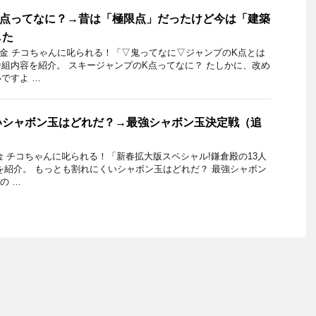
K点ってなに？→昔は「極限点」だったけど今は「建築
した
2日金 チコちゃんに叱られる！「▽鬼ってなに▽ジャンプのK点とは
組内容を紹介。 スキージャンプのK点ってなに？ たしかに、改め
ですよ …
いシャボン玉はどれだ？→最強シャボン玉決定戦（追
日金 チコちゃんに叱られる！「新春拡大版スペシャル!鎌倉殿の13人
を紹介。 もっとも割れにくいシャボン玉はどれだ？ 最強シャボン
の …