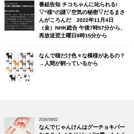
番組告知 チコちゃんに叱られる!
▽“様”の謎▽空気の秘密▽だるまさ
んがころんだ 2022年11月4日
（金）NHK総合 午後7時57分から、
再放送翌土曜日8時15分から
なんで猫だけ色々な模様があるの？
→人間が飼っているから
2026/08/02
なんでじゃんけんはグーチョキパー