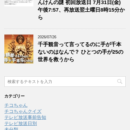
んけんの謎 初回放送日 7月31日(金)
午後7:57、再放送翌土曜日8時15分か
ら
2026/07/26
千手観音って言ってるのに手が千本
ないのはなんで？ ひとつの手が25の
世界を救うから
カテゴリー
チコちゃん
チコちゃんクイズ
テレビ放送事前告知
テレビ放送日別
未分類