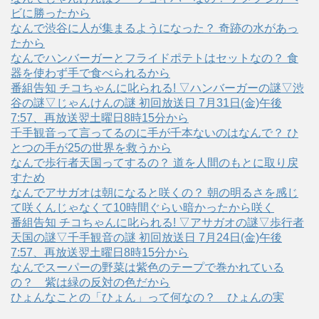
ビに勝ったから
なんで渋谷に人が集まるようになった？ 奇跡の水があっ
たから
なんでハンバーガーとフライドポテトはセットなの？ 食
器を使わず手で食べられるから
番組告知 チコちゃんに叱られる! ▽ハンバーガーの謎▽渋
谷の謎▽じゃんけんの謎 初回放送日 7月31日(金)午後
7:57、再放送翌土曜日8時15分から
千手観音って言ってるのに手が千本ないのはなんで？ ひ
とつの手が25の世界を救うから
なんで歩行者天国ってするの？ 道を人間のもとに取り戻
すため
なんでアサガオは朝になると咲くの？ 朝の明るさを感じ
て咲くんじゃなくて10時間ぐらい暗かったから咲く
番組告知 チコちゃんに叱られる! ▽アサガオの謎▽歩行者
天国の謎▽千手観音の謎 初回放送日 7月24日(金)午後
7:57、再放送翌土曜日8時15分から
なんでスーパーの野菜は紫色のテープで巻かれている
の？ 紫は緑の反対の色だから
ひょんなことの「ひょん」って何なの？ ひょんの実