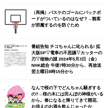
（再掲）バスケのゴールにバックボ
ードがついているのはなぜ？→観客
が邪魔するのを防ぐため
番組告知 チコちゃんに叱られる! 拡
大版SP▽電車の不思議▽カッターの
刃▽植物の謎 2024年5月3日（金）
NHK総合 午後7時30分から、再放送
翌土曜日8時15分から
なんで桜の下でどんちゃん騒ぎする
の?→桜の木には田んぼの神様がいる
から。春になると降りてきて開花、
お供えのお酒を飲んじゃったか