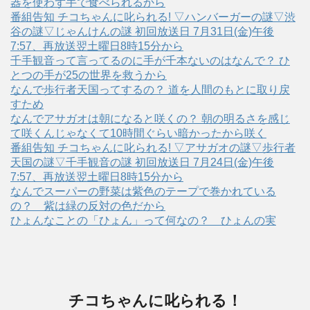
器を使わず手で食べられるから
番組告知 チコちゃんに叱られる! ▽ハンバーガーの謎▽渋
谷の謎▽じゃんけんの謎 初回放送日 7月31日(金)午後
7:57、再放送翌土曜日8時15分から
千手観音って言ってるのに手が千本ないのはなんで？ ひ
とつの手が25の世界を救うから
なんで歩行者天国ってするの？ 道を人間のもとに取り戻
すため
なんでアサガオは朝になると咲くの？ 朝の明るさを感じ
て咲くんじゃなくて10時間ぐらい暗かったから咲く
番組告知 チコちゃんに叱られる! ▽アサガオの謎▽歩行者
天国の謎▽千手観音の謎 初回放送日 7月24日(金)午後
7:57、再放送翌土曜日8時15分から
なんでスーパーの野菜は紫色のテープで巻かれている
の？ 紫は緑の反対の色だから
ひょんなことの「ひょん」って何なの？ ひょんの実
チコちゃんに叱られる！