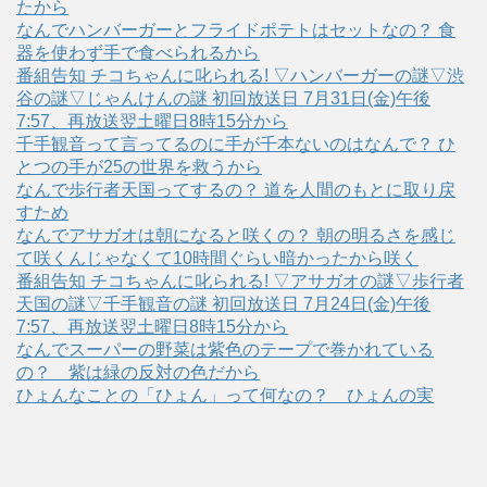
たから
なんでハンバーガーとフライドポテトはセットなの？ 食
器を使わず手で食べられるから
番組告知 チコちゃんに叱られる! ▽ハンバーガーの謎▽渋
谷の謎▽じゃんけんの謎 初回放送日 7月31日(金)午後
7:57、再放送翌土曜日8時15分から
千手観音って言ってるのに手が千本ないのはなんで？ ひ
とつの手が25の世界を救うから
なんで歩行者天国ってするの？ 道を人間のもとに取り戻
すため
なんでアサガオは朝になると咲くの？ 朝の明るさを感じ
て咲くんじゃなくて10時間ぐらい暗かったから咲く
番組告知 チコちゃんに叱られる! ▽アサガオの謎▽歩行者
天国の謎▽千手観音の謎 初回放送日 7月24日(金)午後
7:57、再放送翌土曜日8時15分から
なんでスーパーの野菜は紫色のテープで巻かれている
の？ 紫は緑の反対の色だから
ひょんなことの「ひょん」って何なの？ ひょんの実