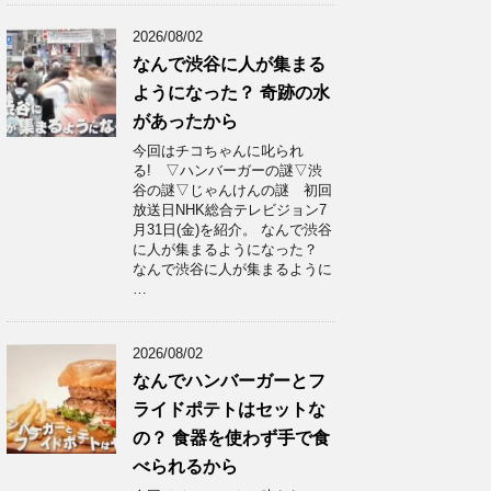
2026/08/02
なんで渋谷に人が集まる
ようになった？ 奇跡の水
があったから
今回はチコちゃんに叱られ
る! ▽ハンバーガーの謎▽渋
谷の謎▽じゃんけんの謎 初回
放送日NHK総合テレビジョン7
月31日(金)を紹介。 なんで渋谷
に人が集まるようになった？
なんで渋谷に人が集まるように
…
2026/08/02
なんでハンバーガーとフ
ライドポテトはセットな
の？ 食器を使わず手で食
べられるから