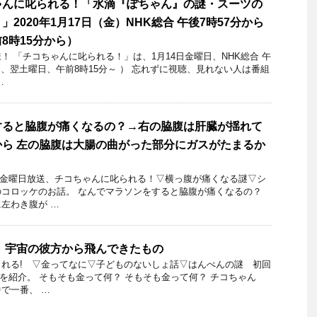
ゃんに叱られる！「水滴『ぽちゃん』の謎・スーツの
2020年1月17日（金）NHK総合 午後7時57分から
8時15分から）
 「チコちゃんに叱られる！」​は、1月14日金曜日、NHK総合 午
は、翌土曜日、午前8時15分～ ） 忘れずに視聴、見れない人は番組
…
すると脇腹が痛くなるの？→右の脇腹は肝臓が揺れて
ら 左の脇腹は大腸の曲がった部分にガスがたまるか
31日金曜日放送、チコちゃんに叱られる！▽横っ腹が痛くなる謎▽シ
コロッケのお話。 なんでマラソンをすると脇腹が痛くなるの？
左わき腹が …
 宇宙の彼方から飛んできたもの
れる! ▽金ってなに▽子どものないしょ話▽はんぺんの謎 初回
0日を紹介。 そもそも金って何？ そもそも金って何？ チコちゃん
で一番、 …