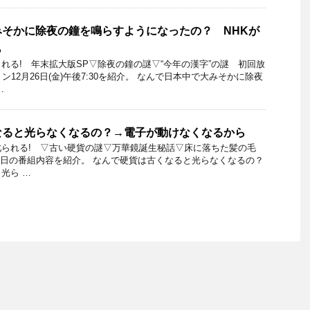
そかに除夜の鐘を鳴らすようになったの？ NHKが
ら
れる! 年末拡大版SP▽除夜の鐘の謎▽“今年の漢字”の謎 初回放
ン12月26日(金)午後7:30を紹介。 なんで日本中で大みそかに除夜
…
なると光らなくなるの？→電子が動けなくなるから
叱られる! ▽古い硬貨の謎▽万華鏡誕生秘話▽床に落ちた髪の毛
3月8日の番組内容を紹介。 なんで硬貨は古くなると光らなくなるの？
光ら …