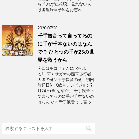
ら 忘れずに視聴、見れない人
は番組録画予約をお忘れ …
2026/07/26
千手観音って言ってるの
に手が千本ないのはなん
で？ ひとつの手が25の世
界を救うから
今回はチコちゃんに叱られ
る! ▽アサガオの謎▽歩行者
天国の謎▽千手観音の謎 初回
放送日NHK総合テレビジョン7
月24日(金)を紹介。 千手観音っ
て言ってるのに手が千本ないの
はなんで？ 千手観音って言っ
…