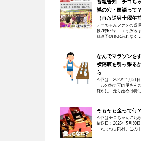
番組告知 チコち
襟の穴・国語って？」
（再放送翌土曜午前
チコちゃんファンの皆様！
後7時57分～ （再放送
録画予約をお忘れなく 
なんでマラソンを
横隔膜を引っ張るか
ら
今回は、2020年1月
ールの魅力▽肉屋さんの
確かに、走り始めは特に
そもそも金って何？
今回はチコちゃんに叱ら
放送日：2025年5月3
「ねぇねぇ岡村、この中