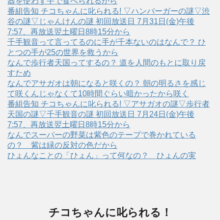
器を使わず手で食べられるから
番組告知 チコちゃんに叱られる! ▽ハンバーガーの謎▽渋
谷の謎▽じゃんけんの謎 初回放送日 7月31日(金)午後
7:57、再放送翌土曜日8時15分から
千手観音って言ってるのに手が千本ないのはなんで？ ひ
とつの手が25の世界を救うから
なんで歩行者天国ってするの？ 道を人間のもとに取り戻
すため
なんでアサガオは朝になると咲くの？ 朝の明るさを感じ
て咲くんじゃなくて10時間ぐらい暗かったから咲く
番組告知 チコちゃんに叱られる! ▽アサガオの謎▽歩行者
天国の謎▽千手観音の謎 初回放送日 7月24日(金)午後
7:57、再放送翌土曜日8時15分から
なんでスーパーの野菜は紫色のテープで巻かれている
の？ 紫は緑の反対の色だから
ひょんなことの「ひょん」って何なの？ ひょんの実
チコちゃんに叱られる！