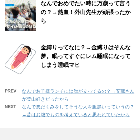
なんでおめでたい時に万歳って言う
の？→熱血！外山先生が頑張ったか
ら
金縛りってなに？→金縛りはそんな
夢。眠ってすぐにレム睡眠になって
しまう睡眠マヒ
PREV
なんでお子様ランチには旗が立ってるの？→安蔵さん
が登山好きだったから
NEXT
なんで悪だくみをしてそうな人を腹黒いっていうの？
→昔はお腹でものを考えていると思われていたから