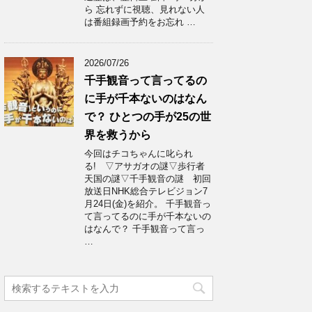
ら 忘れずに視聴、見れない人
は番組録画予約をお忘れ …
2026/07/26
千手観音って言ってるの
に手が千本ないのはなん
で？ ひとつの手が25の世
界を救うから
今回はチコちゃんに叱られ
る! ▽アサガオの謎▽歩行者
天国の謎▽千手観音の謎 初回
放送日NHK総合テレビジョン7
月24日(金)を紹介。 千手観音っ
て言ってるのに手が千本ないの
はなんで？ 千手観音って言っ
…