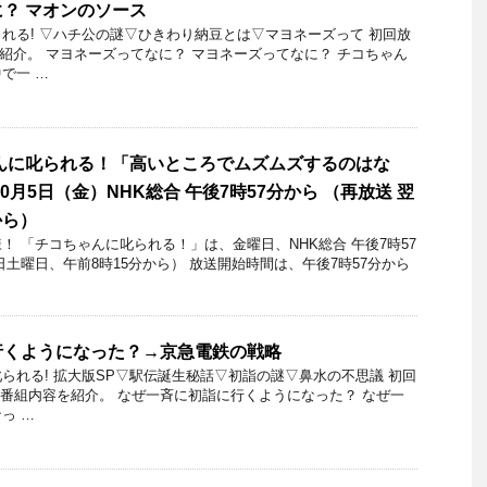
？ マオンのソース
れる! ▽ハチ公の謎▽ひきわり納豆とは▽マヨネーズって 初回放
日を紹介。 マヨネーズってなに？ マヨネーズってなに？ チコちゃん
で一 …
んに叱られる！「高いところでムズムズするのはな
10月5日（金）NHK総合 午後7時57分から （再放送 翌
から）
 ​「チコちゃんに叱られる！」​は、金曜日、NHK総合 午後7時57
日土曜日、午前8時15分から） 放送開始時間は、午後7時57分から
行くようになった？→京急電鉄の戦略
られる! 拡大版SP▽駅伝誕生秘話▽初詣の謎▽鼻水の不思議 初回
6日の番組内容を紹介。 なぜ一斉に初詣に行くようになった？ なぜ一
っ …