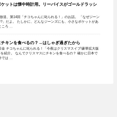
ポケットは懐中時計用。リーバイスがゴールドラッシ
3日放送、第14回「チコちゃんに叱られる！」のお話。 「なぜジーン
?」だよ。 たしかに、どんなジーンズにも、小さなポケットがあ
ところ …
にチキンを食べるの？→はしゃぎ過ぎたから
24日金 チコちゃんに叱られる！「今夜はクリスマスイブ!豪華拡大版
を紹介。 なんでクリスマスにチキンを食べるの？ 確かに日本で
外では …