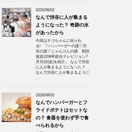
2026/08/02
なんで渋谷に人が集まる
ようになった？ 奇跡の水
があったから
今回はチコちゃんに叱られ
る! ▽ハンバーガーの謎▽渋
谷の謎▽じゃんけんの謎 初回
放送日NHK総合テレビジョン7
月31日(金)を紹介。 なんで渋谷
に人が集まるようになった？
なんで渋谷に人が集まるように
…
2026/08/02
なんでハンバーガーとフ
ライドポテトはセットな
の？ 食器を使わず手で食
べられるから