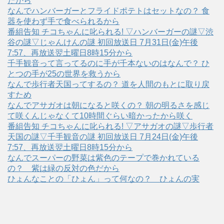
たから
なんでハンバーガーとフライドポテトはセットなの？ 食
器を使わず手で食べられるから
番組告知 チコちゃんに叱られる! ▽ハンバーガーの謎▽渋
谷の謎▽じゃんけんの謎 初回放送日 7月31日(金)午後
7:57、再放送翌土曜日8時15分から
千手観音って言ってるのに手が千本ないのはなんで？ ひ
とつの手が25の世界を救うから
なんで歩行者天国ってするの？ 道を人間のもとに取り戻
すため
なんでアサガオは朝になると咲くの？ 朝の明るさを感じ
て咲くんじゃなくて10時間ぐらい暗かったから咲く
番組告知 チコちゃんに叱られる! ▽アサガオの謎▽歩行者
天国の謎▽千手観音の謎 初回放送日 7月24日(金)午後
7:57、再放送翌土曜日8時15分から
なんでスーパーの野菜は紫色のテープで巻かれている
の？ 紫は緑の反対の色だから
ひょんなことの「ひょん」って何なの？ ひょんの実