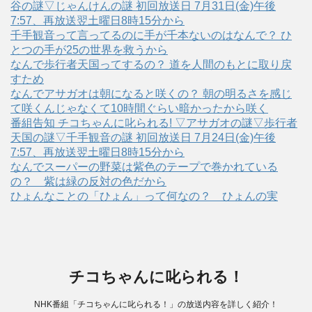
谷の謎▽じゃんけんの謎 初回放送日 7月31日(金)午後
7:57、再放送翌土曜日8時15分から
千手観音って言ってるのに手が千本ないのはなんで？ ひ
とつの手が25の世界を救うから
なんで歩行者天国ってするの？ 道を人間のもとに取り戻
すため
なんでアサガオは朝になると咲くの？ 朝の明るさを感じ
て咲くんじゃなくて10時間ぐらい暗かったから咲く
番組告知 チコちゃんに叱られる! ▽アサガオの謎▽歩行者
天国の謎▽千手観音の謎 初回放送日 7月24日(金)午後
7:57、再放送翌土曜日8時15分から
なんでスーパーの野菜は紫色のテープで巻かれている
の？ 紫は緑の反対の色だから
ひょんなことの「ひょん」って何なの？ ひょんの実
チコちゃんに叱られる！
NHK番組「チコちゃんに叱られる！」の放送内容を詳しく紹介！