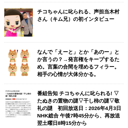
チコちゃんに叱られる、声担当木村
さん（キム兄）の初インタビュー
なんで「えーと」とか「あのー」と
か言うの？→発言権をキープするた
め。言葉の合間を埋めるフィラー。
相手の心情が大体分かる。
番組告知 チコちゃんに叱られる! ▽
たぬきの置物の謎▽干し柿の謎▽敬
礼の謎 初回放送日：2026年4月3日
NHK総合 午後7時45分から、再放送
翌土曜日8時15分から