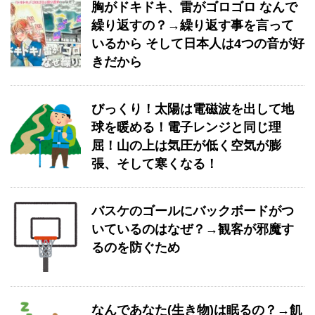
胸がドキドキ、雷がゴロゴロ なんで
繰り返すの？→繰り返す事を言って
いるから そして日本人は4つの音が好
きだから
びっくり！太陽は電磁波を出して地
球を暖める！電子レンジと同じ理
屈！山の上は気圧が低く空気が膨
張、そして寒くなる！
バスケのゴールにバックボードがつ
いているのはなぜ？→観客が邪魔す
るのを防ぐため
なんであなた(生き物)は眠るの？→飢