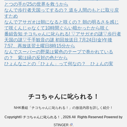
とつの手が25の世界を救うから
なんで歩行者天国ってするの？ 道を人間のもとに取り戻
すため
なんでアサガオは朝になると咲くの？ 朝の明るさを感じ
て咲くんじゃなくて10時間ぐらい暗かったから咲く
番組告知 チコちゃんに叱られる! ▽アサガオの謎▽歩行者
天国の謎▽千手観音の謎 初回放送日 7月24日(金)午後
7:57、再放送翌土曜日8時15分から
なんでスーパーの野菜は紫色のテープで巻かれている
の？ 紫は緑の反対の色だから
ひょんなことの「ひょん」って何なの？ ひょんの実
チコちゃんに叱られる！
NHK番組「チコちゃんに叱られる！」の放送内容を詳しく紹介！
Copyright© チコちゃんに叱られる！ , 2026 All Rights Reserved Powered by
STINGER
.