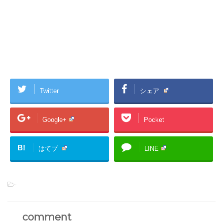
Twitter
シェア
Google+
Pocket
B!
はてブ
LINE
-
comment