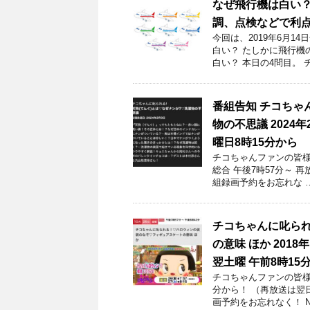
なぜ飛行機は白い
調、点検などで利
今回は、2019年6月
白い？ たしかに飛行機
白い？ 本日の4問目。 
番組告知 チコちゃ
物の不思議 2024
曜日8時15分から
チコちゃんファンの皆様！
総合 午後7時57分～ 
組録画予約をお忘れな 
チコちゃんに叱ら
の意味 ほか 2018
翌土曜 午前8時15
チコちゃんファンの皆様！
分から！ （再放送は翌
画予約をお忘れなく！ N