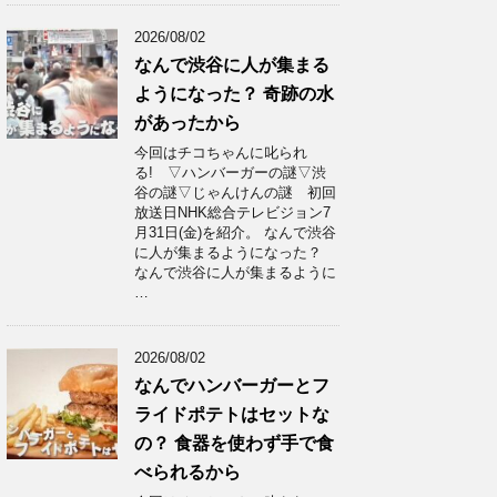
2026/08/02
なんで渋谷に人が集まる
ようになった？ 奇跡の水
があったから
今回はチコちゃんに叱られ
る! ▽ハンバーガーの謎▽渋
谷の謎▽じゃんけんの謎 初回
放送日NHK総合テレビジョン7
月31日(金)を紹介。 なんで渋谷
に人が集まるようになった？
なんで渋谷に人が集まるように
…
2026/08/02
なんでハンバーガーとフ
ライドポテトはセットな
の？ 食器を使わず手で食
べられるから