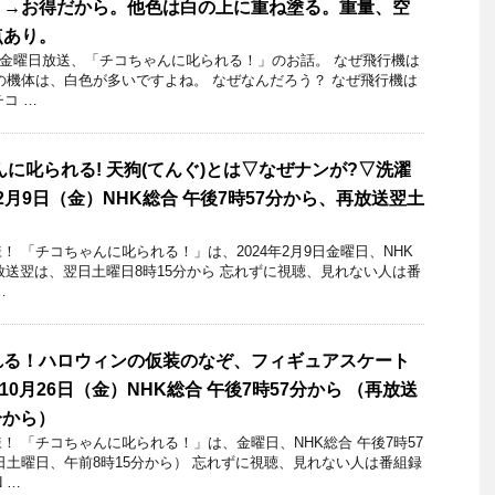
？→お得だから。他色は白の上に重ね塗る。重量、空
点あり。
14日金曜日放送、「チコちゃんに叱られる！」のお話。 なぜ飛行機は
の機体は、白色が多いですよね。 なぜなんだろう？ なぜ飛行機は
チコ …
んに叱られる! 天狗(てんぐ)とは▽なぜナンが?▽洗濯
年2月9日（金）NHK総合 午後7時57分から、再放送翌土
 「チコちゃんに叱られる！」​は、2024年2月9日金曜日、NHK
再放送翌は、翌日土曜日8時15分から 忘れずに視聴、見れない人は番
…
れる！ハロウィンの仮装のなぞ、フィギュアスケート
年10月26日（金）NHK総合 午後7時57分から （再放送
分から）
 「チコちゃんに叱られる！」​は、金曜日、NHK総合 午後7時57
日土曜日、午前8時15分から） 忘れずに視聴、見れない人は番組録
 …