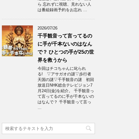
ら 忘れずに視聴、見れない人
は番組録画予約をお忘れ …
2026/07/26
千手観音って言ってるの
に手が千本ないのはなん
で？ ひとつの手が25の世
界を救うから
今回はチコちゃんに叱られ
る! ▽アサガオの謎▽歩行者
天国の謎▽千手観音の謎 初回
放送日NHK総合テレビジョン7
月24日(金)を紹介。 千手観音っ
て言ってるのに手が千本ないの
はなんで？ 千手観音って言っ
…