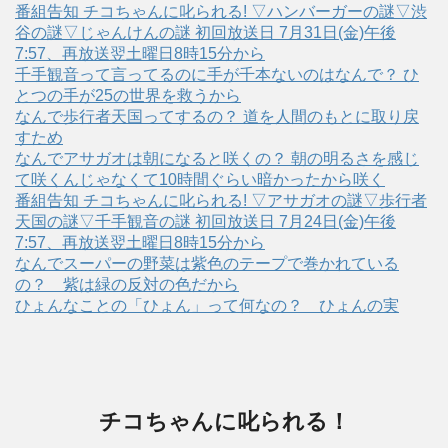
番組告知 チコちゃんに叱られる! ▽ハンバーガーの謎▽渋
谷の謎▽じゃんけんの謎 初回放送日 7月31日(金)午後
7:57、再放送翌土曜日8時15分から
千手観音って言ってるのに手が千本ないのはなんで？ ひ
とつの手が25の世界を救うから
なんで歩行者天国ってするの？ 道を人間のもとに取り戻
すため
なんでアサガオは朝になると咲くの？ 朝の明るさを感じ
て咲くんじゃなくて10時間ぐらい暗かったから咲く
番組告知 チコちゃんに叱られる! ▽アサガオの謎▽歩行者
天国の謎▽千手観音の謎 初回放送日 7月24日(金)午後
7:57、再放送翌土曜日8時15分から
なんでスーパーの野菜は紫色のテープで巻かれている
の？ 紫は緑の反対の色だから
ひょんなことの「ひょん」って何なの？ ひょんの実
チコちゃんに叱られる！