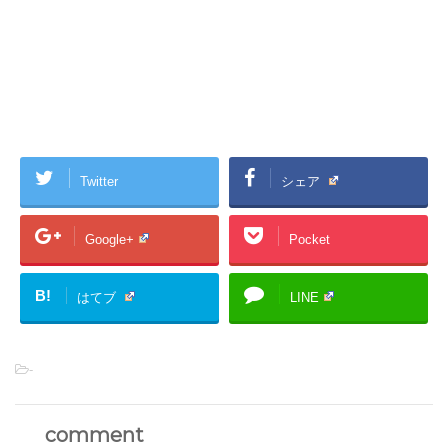
Twitter
シェア
Google+
Pocket
B!
はてブ
LINE
-
comment