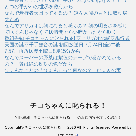
千手観音って言ってるのに手が千本ないのはなんで？ ひ
とつの手が25の世界を救うから
なんで歩行者天国ってするの？ 道を人間のもとに取り戻
すため
なんでアサガオは朝になると咲くの？ 朝の明るさを感じ
て咲くんじゃなくて10時間ぐらい暗かったから咲く
番組告知 チコちゃんに叱られる! ▽アサガオの謎▽歩行者
天国の謎▽千手観音の謎 初回放送日 7月24日(金)午後
7:57、再放送翌土曜日8時15分から
なんでスーパーの野菜は紫色のテープで巻かれている
の？ 紫は緑の反対の色だから
ひょんなことの「ひょん」って何なの？ ひょんの実
チコちゃんに叱られる！
NHK番組「チコちゃんに叱られる！」の放送内容を詳しく紹介！
Copyright© チコちゃんに叱られる！ , 2026 All Rights Reserved Powered by