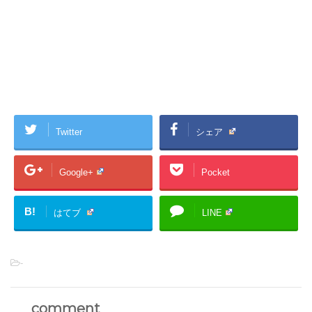
Twitter
シェア
Google+
Pocket
B!
はてブ
LINE
-
comment