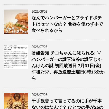
2026/08/02
なんでハンバーガーとフライドポテ
トはセットなの？ 食器を使わず手で
食べられるから
2026/07/26
番組告知 チコちゃんに叱られる! ▽
ハンバーガーの謎▽渋谷の謎▽じゃ
んけんの謎 初回放送日 7月31日(金)
午後7:57、再放送翌土曜日8時15分か
ら
2026/07/26
千手観音って言ってるのに手が千本
ないのはなんで？ ひとつの手が25の