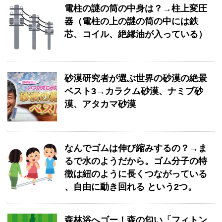
電柱の謎の筒の中身は？→柱上変圧
器（電柱の上の謎の筒の中には鉄
芯、コイル、絶縁油が入っている）
砂漠研究者が選ぶ世界の砂漠の絶景
ベスト3→カラクム砂漠、ナミブ砂
漠、アタカマ砂漠
なんでゴムは伸び縮みするの？→ま
るで水のようだから。ゴム分子の特
徴は紐のように長くつながっている
、自由に動き回れる という2つ。
森林浴へゴー！森の匂い「フィトン